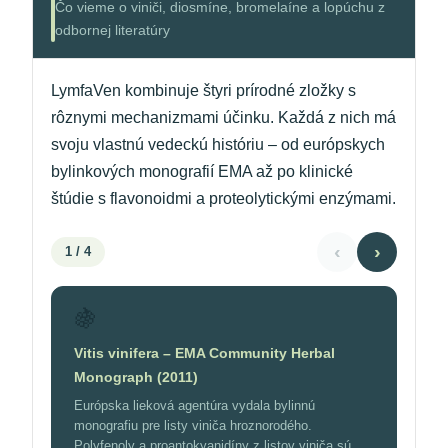
Čo vieme o viniči, diosmíne, bromelaíne a lopúchu z
odbornej literatúry
LymfaVen kombinuje štyri prírodné zložky s
rôznymi mechanizmami účinku. Každá z nich má
svoju vlastnú vedeckú históriu – od európskych
bylinkových monografií EMA až po klinické
štúdie s flavonoidmi a proteolytickými enzýmami.
‹
›
1
/ 4
🍇
Vitis vinifera – EMA Community Herbal
Monograph (2011)
Európska lieková agentúra vydala bylinnú
monografiu pre listy viniča hroznorodého.
Polyfenoly a proantokyanidíny z listov viniča sú