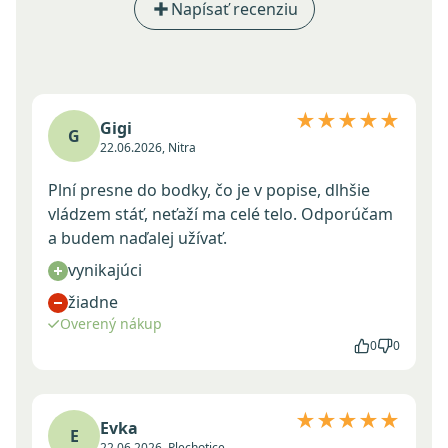
Napísať recenziu
★★★★★
Gigi
G
22.06.2026, Nitra
Plní presne do bodky, čo je v popise, dlhšie
vládzem stáť, neťaží ma celé telo. Odporúčam
a budem naďalej užívať.
vynikajúci
žiadne
Overený nákup
0
0
★★★★★
Evka
E
22.06.2026, Plechotice