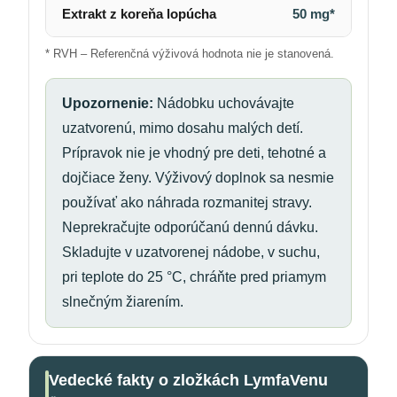
Extrakt z koreňa lopúcha
50 mg*
* RVH – Referenčná výživová hodnota nie je stanovená.
Upozornenie:
Nádobku uchovávajte
uzatvorenú, mimo dosahu malých detí.
Prípravok nie je vhodný pre deti, tehotné a
dojčiace ženy. Výživový doplnok sa nesmie
používať ako náhrada rozmanitej stravy.
Neprekračujte odporúčanú dennú dávku.
Skladujte v uzatvorenej nádobe, v suchu,
pri teplote do 25 °C, chráňte pred priamym
slnečným žiarením.
Vedecké fakty o zložkách LymfaVenu