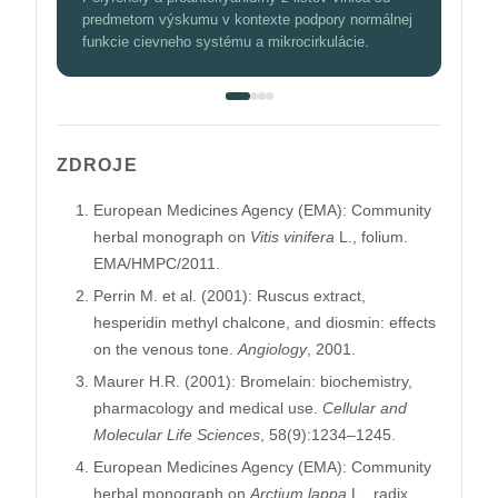
predmetom výskumu v kontexte podpory normálnej
funkcie cievneho systému a mikrocirkulácie.
ZDROJE
European Medicines Agency (EMA): Community
herbal monograph on
Vitis vinifera
L., folium.
EMA/HMPC/2011.
Perrin M. et al. (2001): Ruscus extract,
hesperidin methyl chalcone, and diosmin: effects
on the venous tone.
Angiology
, 2001.
Maurer H.R. (2001): Bromelain: biochemistry,
pharmacology and medical use.
Cellular and
Molecular Life Sciences
, 58(9):1234–1245.
European Medicines Agency (EMA): Community
herbal monograph on
Arctium lappa
L., radix.