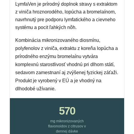
LymfaVen je prírodný doplnok stravy s extraktom
z viniča hroznorodého, lopúcha a bromelaínom,
navrhnutý pre podporu lymfatického a cievneho
systému a pocit ľahkých nôh.
Kombinácia mikronizovaného diosmínu,
polyfenolov z viniča, extraktu z koreňa lopúcha a
prírodného enzýmu bromelaínu vytvára
komplexnú starostlivosť vhodnú pri dlhom státí,
sedavom zamestnaní aj zvýšenej fyzickej záťaži.
Produkt je vyrobený v EÚ a je vhodný na
dlhodobé užívanie.
570
mg mikronizovaných
flavonoidov z citrusov v
dennej dávke