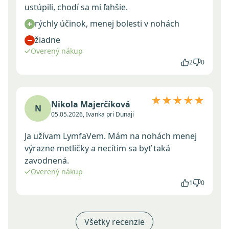
ustúpili, chodí sa mi ľahšie.
rýchly účinok, menej bolesti v nohách
žiadne
Overený nákup
2
0
★★★★★
Nikola Majerčíková
N
05.05.2026, Ivanka pri Dunaji
Ja užívam LymfaVem. Mám na nohách menej
výrazne metličky a necítim sa byť taká
zavodnená.
Overený nákup
1
0
Všetky recenzie