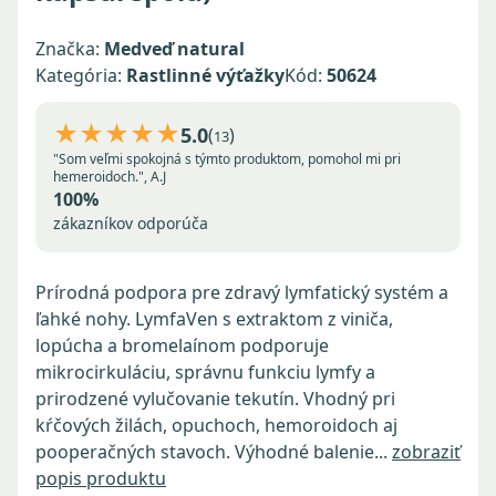
Značka:
Medveď natural
Kategória:
Rastlinné výťažky
Kód:
50624
★★★★★
5.0
(
)
13
"Som veľmi spokojná s týmto produktom, pomohol mi pri
hemeroidoch.", A.J
100%
zákazníkov odporúča
Prírodná podpora pre zdravý lymfatický systém a
ľahké nohy. LymfaVen s extraktom z viniča,
lopúcha a bromelaínom podporuje
mikrocirkuláciu, správnu funkciu lymfy a
prirodzené vylučovanie tekutín. Vhodný pri
kŕčových žilách, opuchoch, hemoroidoch aj
pooperačných stavoch. Výhodné balenie...
zobraziť
popis produktu