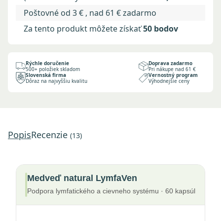
Poštovné od 3 € , nad 61 € zadarmo
Za tento produkt môžete získať
50 bodov
Rýchle doručenie
Doprava zadarmo
500+ položiek skladom
Pri nákupe nad 61 €
Slovenská firma
Vernostný program
Dôraz na najvyššiu kvalitu
Výhodnejšie ceny
Popis
Recenzie
(13)
Medveď natural LymfaVen
Podpora lymfatického a cievneho systému · 60 kapsúl