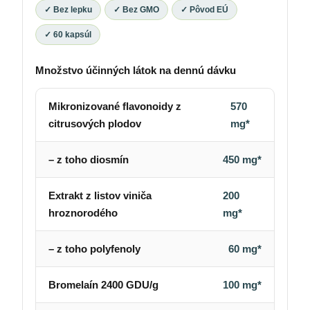
✓ Bez lepku
✓ Bez GMO
✓ Pôvod EÚ
✓ 60 kapsúl
Množstvo účinných látok na dennú dávku
Mikronizované flavonoidy z
570
citrusových plodov
mg*
– z toho diosmín
450 mg*
Extrakt z listov viniča
200
hroznorodého
mg*
– z toho polyfenoly
60 mg*
Bromelaín 2400 GDU/g
100 mg*