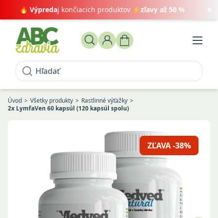
×
🔥
Výpreda
j končiacich produktov ⚡
zľavy až 50 %
Úvod
Všetky produkty
Rastlinné výťažky
2x LymfaVen 60 kapsúl (120 kapsúl spolu)
ZĽAVA -38%