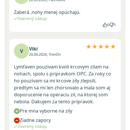
Zaberá ,nohy menej opúchajú.
Overený nákup
0
1
★★★★★
Viki
V
20.06.2026, Trenčín
Lymfaven pouzivam kvoli krcovym zilam na
nohach, spolu s pripravkom OPC. Za roky co
ho pouzivam sa mi krcove zily zlepsili,
predtym sa mi len zhorsovalo a mala som aj
doporucenie na operaciu zil, na ktorej som
nebola. Dakujem za tento pripravok.
Pre mna vyborne na zily
Ziadne zapory
Overený nákup