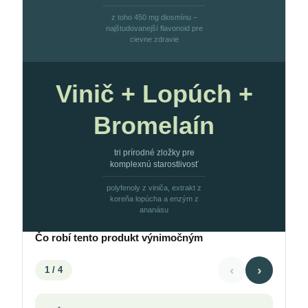
z toho 450 mg diosmínu –
najštudovanejší flavonoid pre
cievne zdravie
Vinič + Lopúch +
Bromelaín
tri prírodné zložky pre
komplexnú starostlivosť
polyfenoly z viniča, extrakt z
koreňa lopúcha a enzým z
ananásu
Čo robí tento produkt výnimočným
‹
›
1
/ 4