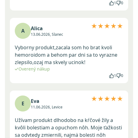
1
0
★★★★★
Alica
A
13.06.2026, Slanec
Vyborny produkt,zacala som ho brat kvoli
hemoroidom a behom par dni sa to vyrazne
zlepsilo,ozaj ma skvely ucinok!
Overený nákup
1
0
★★★★★
Eva
E
11.06.2026, Levice
Užívam produkt dlhodobo na kŕčové žily a
kvôli bolestiam a opuchom nôh. Moje ťažkosti
sa odvtedy zmiernili, najmä bolesti nôh