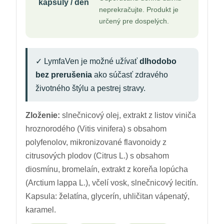
kapsuly / deň
neprekračujte. Produkt je
určený pre dospelých.
✓ LymfaVen je možné užívať
dlhodobo
bez prerušenia
ako súčasť zdravého
životného štýlu a pestrej stravy.
Zloženie:
slnečnicový olej, extrakt z listov viniča
hroznorodého (Vitis vinifera) s obsahom
polyfenolov, mikronizované flavonoidy z
citrusových plodov (Citrus L.) s obsahom
diosmínu, bromelaín, extrakt z koreňa lopúcha
(Arctium lappa L.), včelí vosk, slnečnicový lecitín.
Kapsula: želatína, glycerín, uhličitan vápenatý,
karamel.