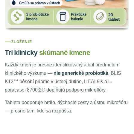
ZLOŽENIE
Tri klinicky
skúmané kmene
Každý kmeň je presne identifikovaný a bol predmetom
klinického výskumu —
nie generické probiotiká
. BLIS
K12™ pôsobí priamo v ústnej dutine, HEAL9® a L.
paracasei 8700:2® dopĺňajú podporu mikroflóry.
Tableta podporuje hrdlo, dýchacie cesty a ústnu mikroflóru
— presne tam, kde sa rozpúšťa.