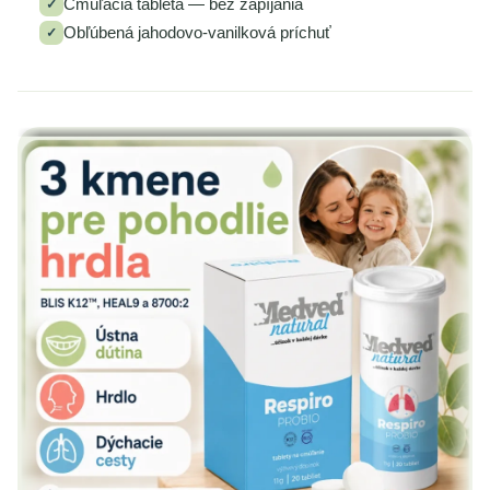
Cmúľacia tableta — bez zapíjania
✓
Obľúbená jahodovo‑vanilková príchuť
✓