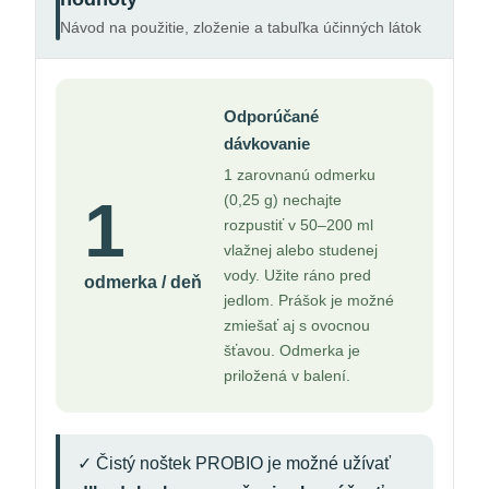
Návod na použitie, zloženie a tabuľka účinných látok
Odporúčané
dávkovanie
1 zarovnanú odmerku
1
(0,25 g) nechajte
rozpustiť v 50–200 ml
vlažnej alebo studenej
vody. Užite ráno pred
odmerka / deň
jedlom. Prášok je možné
zmiešať aj s ovocnou
šťavou. Odmerka je
priložená v balení.
✓ Čistý noštek PROBIO je možné užívať