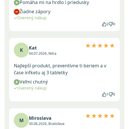
Pomáha mi na hrdlo i priedusky
Žiadne zápory
Overený nákup
2
0
★★★★★
Kat
K
04.07.2026, Nitra
Najlepší produkt, preventívne ti beriem a v
čase infketu aj 3 tabletky
Veľmi chutný
Overený nákup
1
0
★★★★★
Miroslava
M
30.06.2026, Bratislava