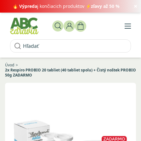
×
🔥
Výpreda
j končiacich produktov ⚡
zľavy až 50 %
Úvod
2x Respiro PROBIO 20 tabliet (40 tabliet spolu) + Čistý noštek PROBIO
50g ZADARMO