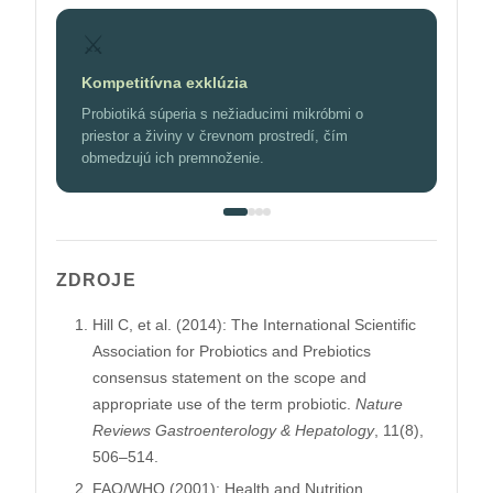
⚔️
Kompetitívna exklúzia
Probiotiká súperia s nežiaducimi mikróbmi o
priestor a živiny v črevnom prostredí, čím
obmedzujú ich premnoženie.
ZDROJE
Hill C, et al. (2014): The International Scientific
Association for Probiotics and Prebiotics
consensus statement on the scope and
appropriate use of the term probiotic.
Nature
Reviews Gastroenterology & Hepatology
, 11(8),
506–514.
FAO/WHO (2001): Health and Nutrition