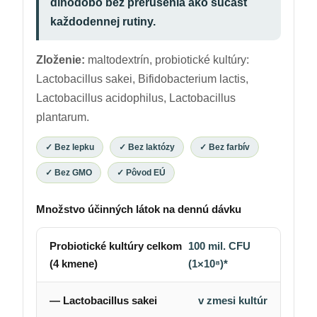
dlhodobo bez prerušenia ako súčasť
každodennej rutiny.
Zloženie:
maltodextrín, probiotické kultúry:
Lactobacillus sakei, Bifidobacterium lactis,
Lactobacillus acidophilus, Lactobacillus
plantarum.
✓ Bez lepku
✓ Bez laktózy
✓ Bez farbív
✓ Bez GMO
✓ Pôvod EÚ
Množstvo účinných látok na dennú dávku
Probiotické kultúry celkom
100 mil. CFU
(4 kmene)
(1×10⁸)*
— Lactobacillus sakei
v zmesi kultúr