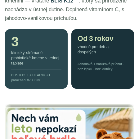
kmeňmi — vrátane
BLIS K12™
, ktorý sa prirodzene
nachádza v ústnej dutine. Doplnená vitamínom C, s
jahodovo‑vanilkovou príchuťou.
3
Od 3 rokov
vhodné pre deti aj
dospelých
klinicky skúmané
probiotické kmene v jednej
tablete
Jahodová + vanilková príchuť ·
bez lepku · bez laktózy
BLIS K12™ + HEAL9® + L.
paracasei 8700:2®