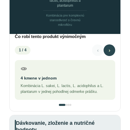
lactis, acidophilus a
plantarum
Kombinácia pre komplexnú
starostlivosť o črevnú
mikroflóru
Čo robí tento produkt výnimočným
‹
›
1
/ 4
🧫
4 kmene v jednom
Kombinácia L. sakei, L. lactis, L. acidophilus a L.
plantarum v jednej pohodlnej odmerke prášku.
Dávkovanie, zloženie a nutričné
hodnoty