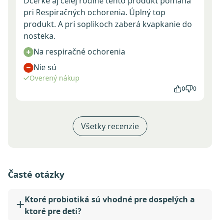
Dcérke aj celej rodine tento produkt pomáha
pri Respiračných ochorenia. Úplný top
produkt. A pri soplikoch zaberá kvapkanie do
nosteka.
Na respiračné ochorenia
Nie sú
Overený nákup
0
0
Všetky recenzie
Časté otázky
Ktoré probiotiká sú vhodné pre dospelých a
ktoré pre deti?