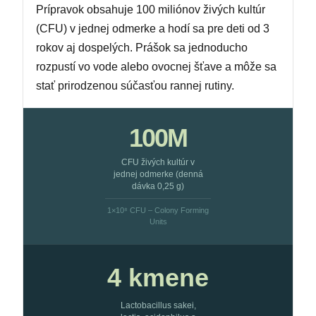
Prípravok obsahuje 100 miliónov živých kultúr
(CFU) v jednej odmerke a hodí sa pre deti od 3
rokov aj dospelých. Prášok sa jednoducho
rozpustí vo vode alebo ovocnej šťave a môže sa
stať prirodzenou súčasťou rannej rutiny.
100M
CFU živých kultúr v
jednej odmerke (denná
dávka 0,25 g)
1×10⁸ CFU – Colony Forming
Units
4 kmene
Lactobacillus sakei,