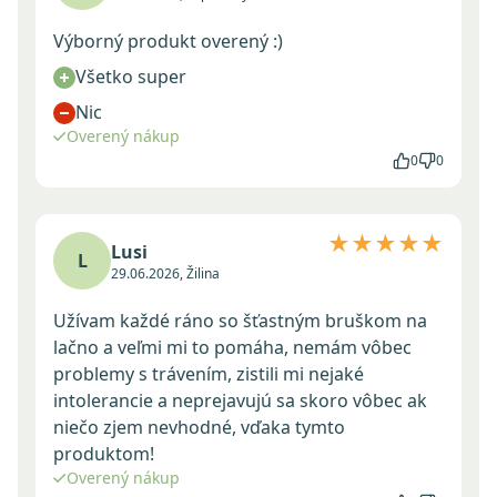
Výborný produkt overený :)
Všetko super
Nic
Overený nákup
0
0
★★★★★
Lusi
L
29.06.2026, Žilina
Užívam každé ráno so šťastným bruškom na
lačno a veľmi mi to pomáha, nemám vôbec
problemy s trávením, zistili mi nejaké
intolerancie a neprejavujú sa skoro vôbec ak
niečo zjem nevhodné, vďaka tymto
produktom!
Overený nákup