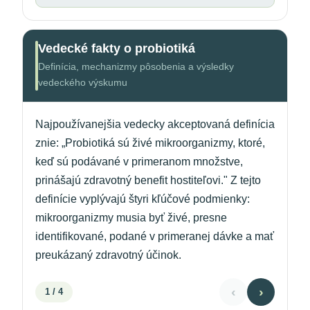
Vedecké fakty o probiotiká
Definícia, mechanizmy pôsobenia a výsledky
vedeckého výskumu
Najpoužívanejšia vedecky akceptovaná definícia
znie: „Probiotiká sú živé mikroorganizmy, ktoré,
keď sú podávané v primeranom množstve,
prinášajú zdravotný benefit hostiteľovi." Z tejto
definície vyplývajú štyri kľúčové podmienky:
mikroorganizmy musia byť živé, presne
identifikované, podané v primeranej dávke a mať
preukázaný zdravotný účinok.
‹
›
1
/ 4