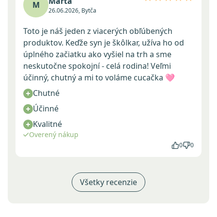
Marta
M
26.06.2026, Bytča
Toto je náš jeden z viacerých obľúbených
produktov. Keďže syn je škôlkar, užíva ho od
úplného začiatku ako vyšiel na trh a sme
neskutočne spokojní - celá rodina! Veľmi
účinný, chutný a mi to voláme cucačka 🩷
Chutné
Účinné
Kvalitné
Overený nákup
0
0
Všetky recenzie