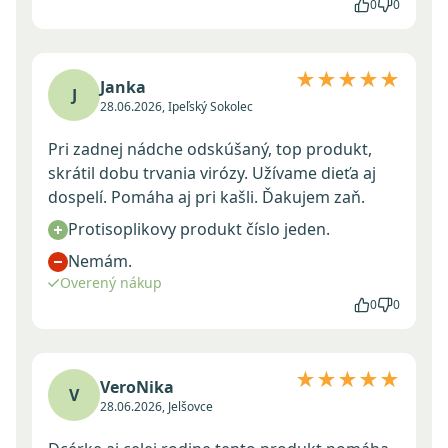
0
0
★★★★★
Janka
J
28.06.2026, Ipeľský Sokolec
Pri zadnej nádche odskúšaný, top produkt,
skrátil dobu trvania virózy. Užívame dieťa aj
dospelí. Pomáha aj pri kašli. Ďakujem zaň.
Protisoplikovy produkt číslo jeden.
Nemám.
Overený nákup
0
0
★★★★★
VeroNika
V
28.06.2026, Jelšovce