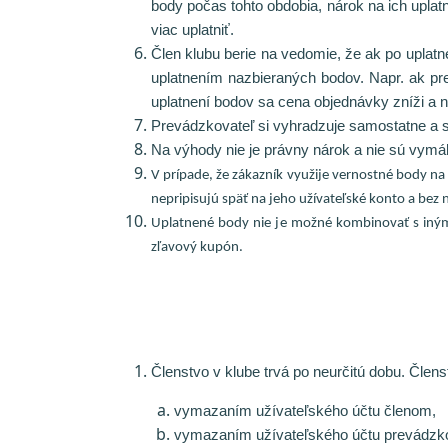
body počas tohto obdobia, nárok na ich upl
viac uplatniť.
Člen klubu berie na vedomie, že ak po uplatn
uplatnením nazbieraných bodov. Napr. ak pr
uplatnení bodov sa cena objednávky zníži a 
Prevádzkovateľ si vyhradzuje samostatne a
Na výhody nie je právny nárok a nie sú vymá
V prípade, že zákazník využije vernostné body na
nepripisujú späť na jeho užívateľské konto a bez
Uplatnené body nie je možné kombinovať s iný
zľavový kupón.
Členstvo v klube trvá po neurčitú dobu. Čle
vymazaním užívateľského účtu členom,
vymazaním užívateľského účtu prevádzk