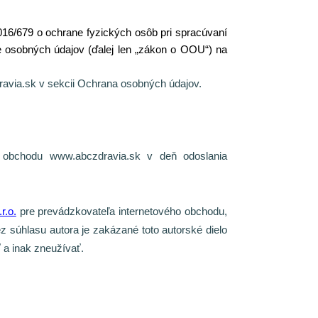
16/679 o ochrane fyzických osôb pri spracúvaní
e osobných údajov (ďalej len „zákon o OOU“) na
avia.sk v
sekcii Ochrana osobných údajov.
 obchodu www.abczdravia.sk v deň odoslania
r.o.
pre prevádzkovateľa internetového obchodu,
 súhlasu autora je zakázané toto autorské dielo
 a inak zneužívať.