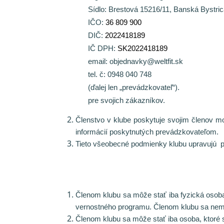
Sídlo: Brestová 15216/11, Banská Bystri
IČO:
36 809 900
DIČ:
2022418189
IČ DPH:
SK2022418189
email: objednavky@weltfit.sk
tel. č: 0948 040 748
(ďalej len „prevádzkovateľ“).
pre svojich zákazníkov.
Členstvo v klube poskytuje svojim členov
informácií poskytnutých prevádzkovateľom.
Tieto všeobecné podmienky klubu upravujú pr
Členom klubu sa môže stať iba fyzická osoba
vernostného programu. Členom klubu sa nem
Členom klubu sa môže stať iba osoba, ktoré 