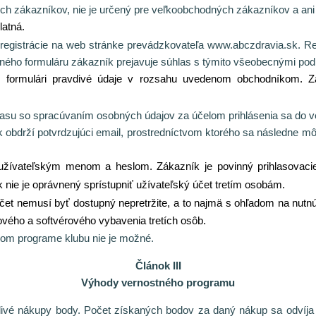
ých zákazníkov, nie je určený pre veľkoobchodných zákazníkov a an
latná.
registrácie na web stránke prevádzkovateľa www.abczdravia.sk. Re
ačného formuláru zákazník prejavuje súhlas s týmito všeobecnými p
m formulári pravdivé údaje v rozsahu uvedenom obchodníkom. Z
hlasu so spracúvaním osobných údajov za účelom prihlásenia sa do 
 obdrží potvrdzujúci email, prostredníctvom ktorého sa následne mô
užívateľským menom a heslom. Zákazník je povinný prihlasovacie 
nie je oprávnený sprístupniť užívateľský účet tretím osobám.
účet nemusí byť dostupný nepretržite, a to najmä s ohľadom na nut
vého a softvérového vybavenia tretích osôb.
om programe klubu nie je možné.
Článok III
Výhody vernostného programu
tlivé nákupy body. Počet získaných bodov za daný nákup sa odvíj