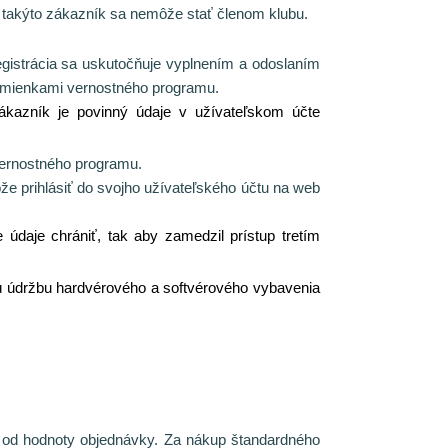
i takýto zákazník sa nemôže stať členom klubu.
gistrácia sa uskutočňuje vyplnením a odoslaním
odmienkami vernostného programu.
ákazník je povinný údaje v užívateľskom účte
vernostného programu.
že prihlásiť do svojho užívateľského účtu na web
údaje chrániť, tak aby zamedzil prístup tretím
nú údržbu hardvérového a softvérového vybavenia
a od hodnoty objednávky. Za nákup štandardného