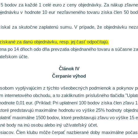
ubu 5 bodov za každé 1 celé euro z ceny objednávky. Za nákup zľav
bjednávku v hodnote 10 eur nezľavneného tovaru získa člen 50 bo
ískal za skutočne zaplatenú sumu. V prípade, že objednávku nezapla
ískané za danú objednávku, resp. jej časť odpočítajú.
lena po 14 dňoch odo dňa prevzatia objednaného tovaru a súčasne za
ateľskom účte.
Článok IV
Čerpanie výhod
ôsobom vyplývajúcim z týchto všeobecných podmienok a pokynov pr
 internetového obchodu, a to zakliknutím príslušného tlačidla "Uplatn
dnote 0,01 eur. (Príklad: Pri uplatnení 100 bodov získa člen zľavu 1 
 ktoré predstavujú maximálne hodnotu vo výške 25% hodnoty objedná
latniť maximálne 1500 bodov, ktoré predstavujú zľavu vo výške 15 e
ané body na inú osobu alebo iný užívateľský účet.
iacov. Člen klubu môže čerpať nazbierané doby maximálne počas d