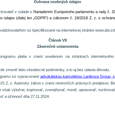
Ochrana osobných údajov
kovateľ v súlade s
Nariadením Európskeho parlamentu a rady č. 20
o údajov (ďalej len „GDPR“) a zákonom č. 18/2018 Z. z. o ochran
ádzkovateľom sú špecifikované na internetovej stránke
www.abczdr
Článok VII
Záverečné ustanovenia
programu platia v znení uvedenom na stránkach internetového
ek zmeniť tieto všeobecné podmienky, a to aj bez udania dôvodu.
rogramu sú vypracované
advokátskou kanceláriou Lanikova Group, s.
5 Z. z. Autorský zákon v znení neskorších právnych predpisov. Bez
však výlučne, kopírovať, zverejňovať, meniť, upravovať, rozširovať
sť a účinnosť dňa 27.11.2024.