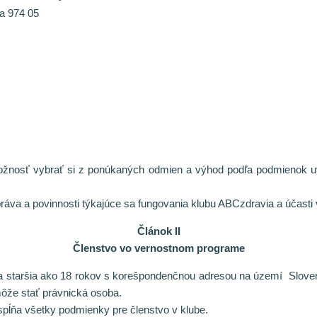
ca 974 05
 možnosť vybrať si z ponúkaných odmien a výhod podľa podmienok
áva a povinnosti týkajúce sa fungovania klubu ABCzdravia a účasti
Článok II
Členstvo vo vernostnom programe
 staršia ako 18 rokov s korešpondenčnou adresou na území Slovensk
ôže stať právnická osoba.
spĺňa všetky podmienky pre členstvo v klube.