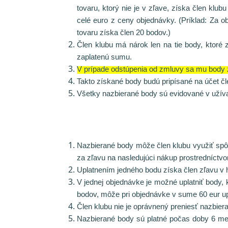
tovaru, ktorý nie je v zľave, získa člen kl
celé euro
z ceny objednávky. (Príklad: Za o
tovaru získa člen 20 bodov.)
Člen klubu má nárok len na tie body, ktoré z
zaplatenú sumu.
V prípade odstúpenia od zmluvy sa mu body z
Takto získané body budú pripísané na účet č
Všetky nazbierané body sú evidované v užív
Nazbierané body môže člen klubu využiť sp
za zľavu na nasledujúci nákup prostredníctvom
Uplatnením jedného bodu získa člen zľavu v ho
V jednej objednávke je možné uplatniť body,
bodov, môže pri objednávke v sume 60 eur up
Člen klubu nie je oprávnený preniesť nazbier
Nazbierané body sú platné počas doby 6 mes