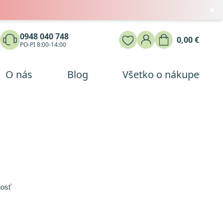
×
0948 040 748
0,00 €
PO-PI 8:00-14:00
O nás
Blog
Všetko o nákupe
Medveď natural Magnézium
Medveď natural Magnézium
Medveď natural Magnézium
diglycinát 60 kapsúl
diglycinát 60 kapsúl
diglycinát 60 kapsúl
6,00 €
6,00 €
6,00 €
nosť