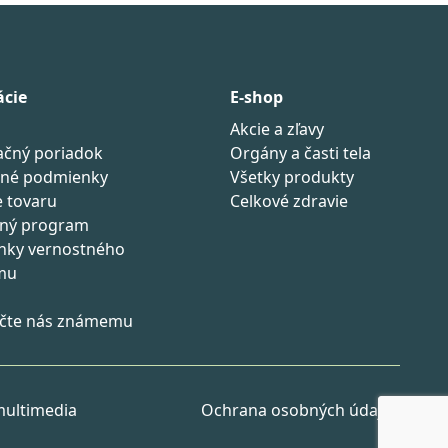
ácie
E-shop
Akcie a zľavy
čný poriadok
Orgány a časti tela
né podmienky
Všetky produkty
e tovaru
Celkové zdravie
tný program
nky vernostného
mu
čte nás známemu
ultimedia
Ochrana osobných údajov