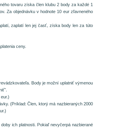
neného tovaru získa člen klubu 2 body
za každé
1
dov. Za objednávku v hodnote 10 eur zľavneného
tí, zaplatí len jej časť, získa body len za túto
platenia ceny.
evádzkovateľa. Body je možní uplatniť výmenou
iť".
eur.)
vky. (Príklad: Člen, ktorý má nazbieraných 2000
ur.)
oby ich platnosti. Pokiaľ nevyčerpá nazbierané