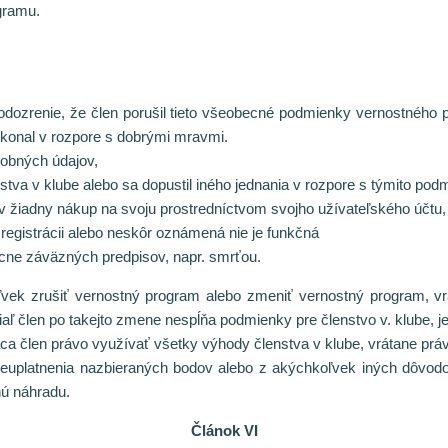
gramu.
odozrenie, že člen porušil tieto všeobecné podmienky vernostnéh
 konal v rozpore s dobrými mravmi.
sobných údajov,
stva v klube alebo sa dopustil iného jednania v rozpore s týmito po
v žiadny nákup na svoju prostredníctvom svojho užívateľského účtu,
registrácii alebo neskôr oznámená nie je funkčná
cne záväzných predpisov, napr. smrťou.
ľvek zrušiť vernostný program alebo zmeniť vernostný program, v
ľ člen po takejto zmene nespĺňa podmienky pre členstvo v. klube, jeh
a člen právo využívať všetky výhody členstva v klube, vrátane práv
euplatnenia nazbieraných bodov alebo z akýchkoľvek iných dôvodov
nú náhradu.
Článok VI