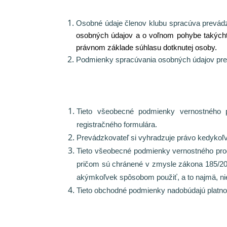
Osobné údaje členov klubu spracúva prevádz
osobných údajov a o voľnom pohybe takýcht
právnom základe súhlasu dotknutej osoby.
Podmienky spracúvania osobných údajov prev
Tieto všeobecné podmienky vernostného 
registračného formulára.
Prevádzkovateľ si vyhradzuje právo kedykoľv
Tieto všeobecné podmienky vernostného p
pričom sú chránené v zmysle zákona 185/201
akýmkoľvek spôsobom použiť, a to najmä, nie 
Tieto obchodné podmienky nadobúdajú platno