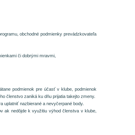
o programu, obchodné podmienky prevádzkovateľa
dmienkami či dobrými mravmi,
rátane podmienok pre účasť v klube, podmienok
o členstvo zaniká ku dňu prijatia takejto zmeny.
a uplatniť nazbierané a nevyčerpané body.
 ak nedôjde k využitiu výhod členstva v klube,