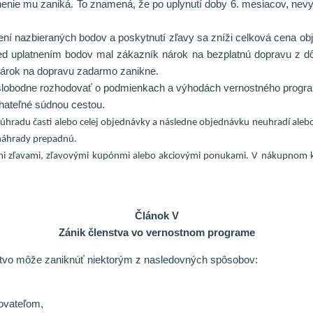
atnenie mu zaniká. To znamená, že po uplynutí doby 6. mesiacov, n
ení nazbieraných bodov a poskytnutí zľavy sa zníži celková cena obj
ed uplatnením bodov mal zákazník nárok na bezplatnú dopravu z dô
nárok na dopravu zadarmo zanikne.
 slobodne rozhodovať o podmienkach a výhodách vernostného progr
hateľné súdnou cestou.
 úhradu časti alebo celej objednávky a následne objednávku neuhradí alebo
 náhrady prepadnú.
mi zľavami, zľavovými kupónmi alebo akciovými ponukami. V nákupnom k
Článok V
Zánik členstva vo vernostnom programe
nstvo môže zaniknúť niektorým z nasledovných spôsobov:
ovateľom,