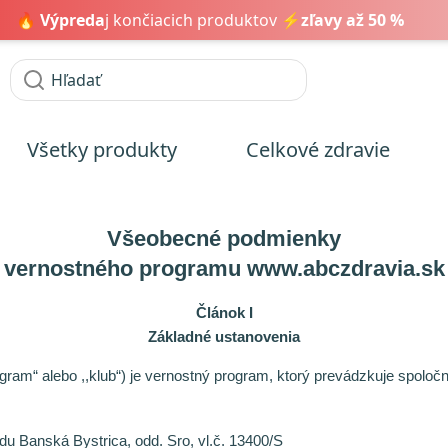
🔥
Výpreda
j končiacich produktov ⚡
zľavy až 50 %
Všetky produkty
Celkové zdravie
oda
Trávenie
Zdravé nápoje
Detoxikácia
16
26
6
3
Všeobecné podmienky
né problémy
Vlasy
Laktoferín
Ženské zdravie
10
3
4
4
vernostného programu www.abczdravia.sk
nky pre deti
žky
Zuby
Hormonálna rovnováha
7
29
1
7
Článok I
y systém
prebiotiká
Srdce a cievy
8
18
3
Základné ustanovenia
ažky
a
0
3
18
gram“ alebo ,,klub“) je vernostný program, ktorý prevádzkuje spoloč
 a mentálny výkon
du Banská Bystrica, odd. Sro, vl.č. 13400/S