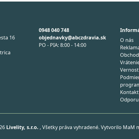
0948 040 748
Inform
sta 16
objednavky@abczdravia.sk
O nás
PO - PIA: 8:00 - 14:00
Reklama
trica
Obchod
Vráteni
Vernos
Podmie
progra
Kontakt
Odporu
026
Livelity, s.r.o.
, Všetky práva vyhradené. Vytvorilo
MaM m