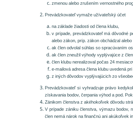
zmenou alebo zrušením vernostného pro
Prevádzkovateľ vymaže užívateľský účet
na základe žiadosti od člena klubu,
v prípade, prevádzkovateľ má dôvodné p
alebo zákon, príp. zákon obchádzal alebo
ak člen odvolal súhlas so spracúvaním o
ak člen zneužil výhody vyplývajúce z člen
člen klubu nerealizoval počas 24 mesiaco
e-mailová adresa člena klubu uvedená pri 
z iných dôvodov vyplývajúcich zo všeobe
Prevádzkovateľ si vyhradzuje právo kedyko
získavania bodov, čerpania výhod a pod. Pokia
Zánikom členstva z akéhokoľvek dôvodu strác
V prípade zániku členstva, výmazu bodov, n
člen nemá nárok na finančnú ani akúkoľvek i