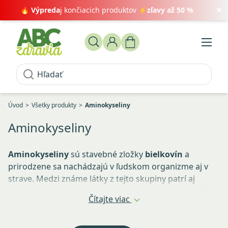
×
🔥
Výpreda
j končiacich produktov ⚡
zľavy až 50 %
Úvod
Všetky produkty
Aminokyseliny
Aminokyseliny
Aminokyseliny
sú stavebné zložky
bielkovín
a
prirodzene sa nachádzajú v ľudskom organizme aj v
strave. Medzi známe látky z tejto skupiny patrí aj
taurín
, ktorý je obľúbenou súčasťou
doplnkov výživy
Čítajte viac
pre aktívnych ľudí a športovcov
.
Taurín
sa nachádza v rôznych
doplnkoch výživy pre
športovcov
a je často vyhľadávaný ako súčasť