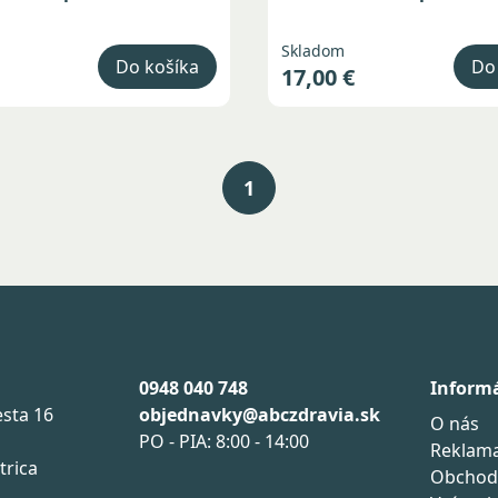
Skladom
Do košíka
Do
17,00 €
1
0948 040 748
Inform
sta 16
objednavky@abczdravia.sk
O nás
PO - PIA: 8:00 - 14:00
Reklama
trica
Obchod