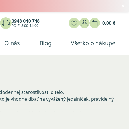
×
0948 040 748
0,00 €
PO-PI 8:00-14:00
O nás
Blog
Všetko o nákupe
Medveď natural Magnézium
Medveď natural Magnézium
Medveď natural Magnézium
diglycinát 60 kapsúl
diglycinát 60 kapsúl
diglycinát 60 kapsúl
ennej starostlivosti o telo.
6,00 €
6,00 €
6,00 €
o je vhodné dbať na vyvážený jedálniček, pravidelný
ivy pre ženy
, ktoré sú určené na doplnenie