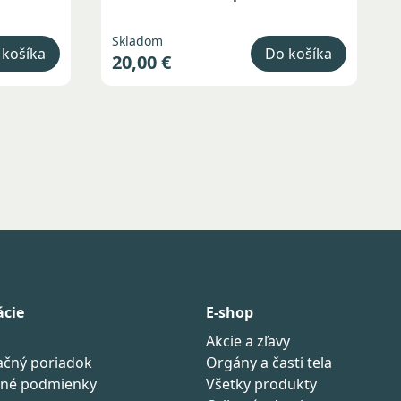
Skladom
 košíka
Do košíka
20,00 €
ácie
E-shop
Akcie a zľavy
čný poriadok
Orgány a časti tela
né podmienky
Všetky produkty