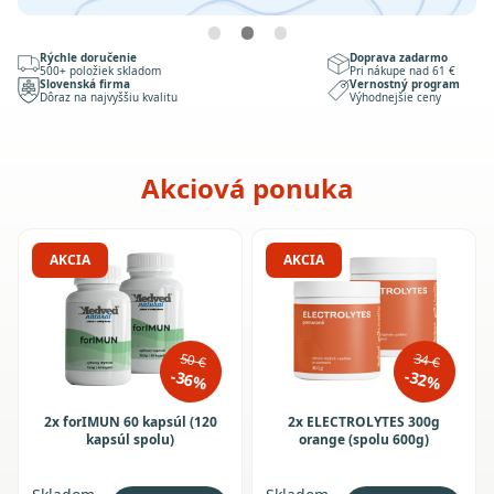
Rýchle doručenie
Doprava zadarmo
500+ položiek skladom
Pri nákupe nad 61 €
Slovenská firma
Vernostný program
Dôraz na najvyššiu kvalitu
Výhodnejšie ceny
Akciová ponuka
AKCIA
AKCIA
50 €
34 €
-36%
-32%
2x forIMUN 60 kapsúl (120
2x ELECTROLYTES 300g
kapsúl spolu)
orange (spolu 600g)