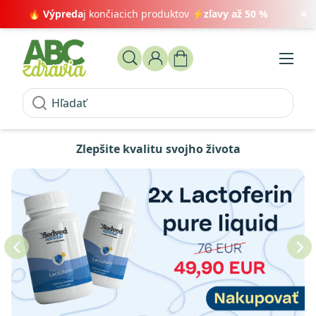
×
🔥
Výpreda
j končiacich produktov ⚡
zľavy až 50 %
Zlepšite kvalitu svojho života