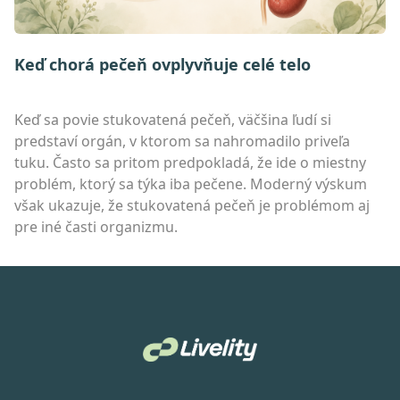
Keď chorá pečeň ovplyvňuje celé telo
Keď sa povie stukovatená pečeň, väčšina ľudí si
predstaví orgán, v ktorom sa nahromadilo priveľa
tuku. Často sa pritom predpokladá, že ide o miestny
problém, ktorý sa týka iba pečene. Moderný výskum
však ukazuje, že stukovatená pečeň je problémom aj
pre iné časti organizmu.