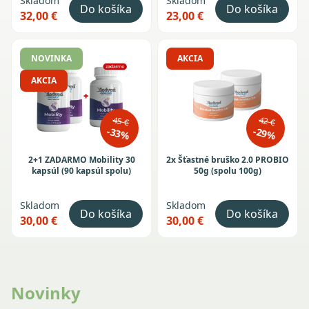
Skladom
Skladom
Do košíka
Do košíka
32,00 €
23,00 €
NOVINKA
AKCIA
AKCIA
45 €
42 €
-33%
-29%
2+1 ZADARMO Mobility 30
2x Šťastné bruško 2.0 PROBIO
kapsúl (90 kapsúl spolu)
50g (spolu 100g)
Skladom
Skladom
Do košíka
Do košíka
30,00 €
30,00 €
Novinky