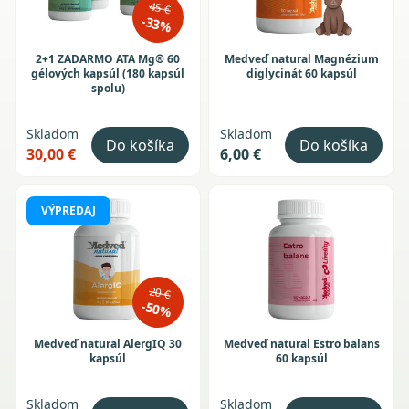
45 €
-33%
2+1 ZADARMO ATA Mg® 60
Medveď natural Magnézium
gélových kapsúl (180 kapsúl
diglycinát 60 kapsúl
spolu)
Skladom
Skladom
Do košíka
Do košíka
30,00 €
6,00 €
VÝPREDAJ
20 €
-50%
Medveď natural AlergIQ 30
Medveď natural Estro balans
kapsúl
60 kapsúl
Skladom
Skladom