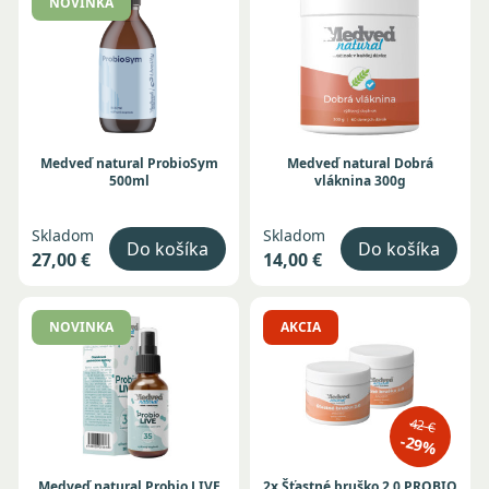
NOVINKA
Medveď natural ProbioSym
Medveď natural Dobrá
500ml
vláknina 300g
Skladom
Skladom
Do košíka
Do košíka
27,00 €
14,00 €
NOVINKA
AKCIA
42 €
-29%
Medveď natural Probio LIVE
2x Šťastné bruško 2.0 PROBIO