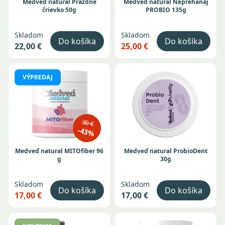
Medveď natural Prázdne
Medveď natural Nepreháňaj
črievko 50g
PROBIO 135g
Skladom
Skladom
Do košíka
Do košíka
22,00 €
25,00 €
VÝPREDAJ
30 €
-43%
Medveď natural MITOfiber 96
Medveď natural ProbioDent
g
30g
Skladom
Skladom
Do košíka
Do košíka
17,00 €
17,00 €