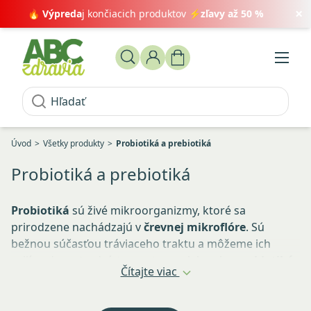
×
🔥
Výpreda
j končiacich produktov ⚡
zľavy až 50 %
Úvod
Všetky produkty
Probiotiká a prebiotiká
Probiotiká a prebiotiká
Probiotiká
sú živé mikroorganizmy, ktoré sa
prirodzene nachádzajú v
črevnej mikroflóre
. Sú
bežnou súčasťou tráviaceho traktu a môžeme ich
prijímať prostredníctvom stravy alebo ako
probiotiká
Čítajte viac
vo forme doplnkov výživy
.
Prebiotiká
sú nestráviteľné zložky stravy, najčastejšie
vláknina
, ktoré sa dostávajú do hrubého čreva. Sú