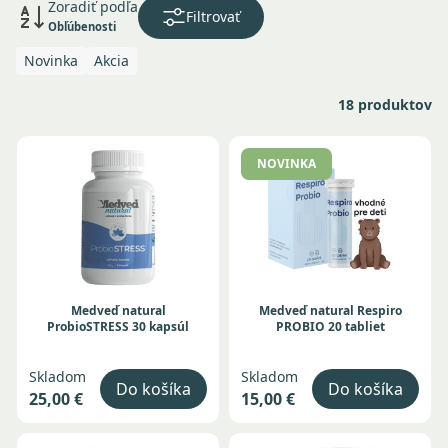
Zoradiť podľa
Filtrovať
súčasťou potravy a prirodzene sa vyskytujú v rôznych
Obľúbenosti
potravinách rastlinného pôvodu.
Novinka
Akcia
Kombinácia
probiotík a prebiotík
sa označuje ako
synbiotiká
. V našej ponuke nájdete
probiotiká
,
18 produktov
prebiotiká
aj
synbiotiká
, ktoré sú vhodné na
doplnenie každodennej stravy.
NOVINKA
Medveď natural
Medveď natural Respiro
ProbioSTRESS 30 kapsúl
PROBIO 20 tabliet
Skladom
Skladom
Do košíka
Do košíka
25,00 €
15,00 €