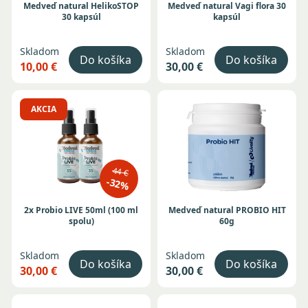
Medveď natural HelikoSTOP
Medveď natural Vagi flora 30
30 kapsúl
kapsúl
Skladom
Skladom
Do košíka
Do košíka
10,00 €
30,00 €
AKCIA
44 €
-32%
2x Probio LIVE 50ml (100 ml
Medveď natural PROBIO HIT
spolu)
60g
Skladom
Skladom
Do košíka
Do košíka
30,00 €
30,00 €