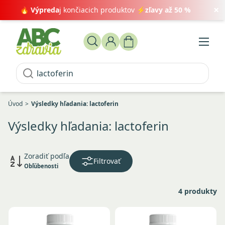
×
🔥
Výpreda
j končiacich produktov ⚡
zľavy až 50 %
Úvod
Výsledky hľadania: lactoferin
Výsledky hľadania: lactoferin
Zoradiť podľa
Filtrovať
Obľúbenosti
4 produkty