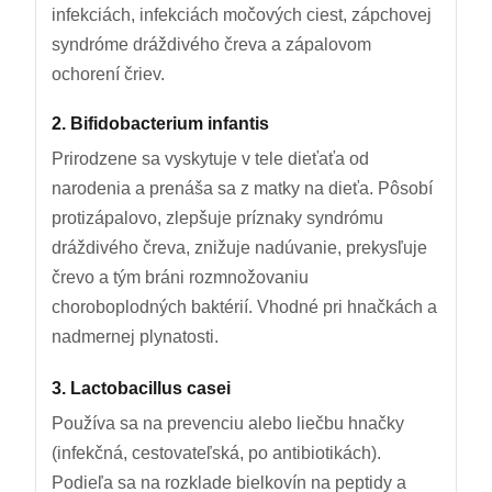
infekciách, infekciách močových ciest, zápchovej
syndróme dráždivého čreva a zápalovom
ochorení čriev.
2. Bifidobacterium infantis
Prirodzene sa vyskytuje v tele dieťaťa od
narodenia a prenáša sa z matky na dieťa. Pôsobí
protizápalovo, zlepšuje príznaky syndrómu
dráždivého čreva, znižuje nadúvanie, prekysľuje
črevo a tým bráni rozmnožovaniu
choroboplodných baktérií. Vhodné pri hnačkách a
nadmernej plynatosti.
3. Lactobacillus casei
Používa sa na prevenciu alebo liečbu hnačky
(infekčná, cestovateľská, po antibiotikách).
Podieľa sa na rozklade bielkovín na peptidy a