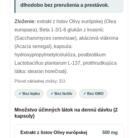
dlhodobo bez prerušenia a prestávok.
Zloženie:
extrakt z listov Olivy európskej (Olea
europaea), Beta 1-3/1-6 glukán z kvasníc
(Saccharomyces cerevisiae), akáciová vláknina
(Acacia senegal), kapsula:
hydroxypropylmetylcelulóza, postbiotikum
Lactobacillus plantarum L-137, protihrudkujúca
látka: stearan horečnatý.
Pôvod základnej zložky: EÚ.
✓ Bez lepku
✓ Bez farbív
✓ Bez GMO
Množstvo účinných látok na dennú dávku (2
kapsuly)
Extrakt z listov Olivy európskej
500 mg