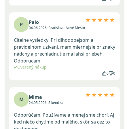
★★★★★
Palo
P
04.06.2026, Bratislava-Nové Mesto
Citelne vysledky! Pri dlhodobejsom a
pravidelnom uzivani, mam miernejsie priznaky
nádchy a prechladnutie ma lahsi priebeh.
Odporucam.
Overený nákup
0
0
★★★★★
Mima
M
24.05.2026, Sikenička
Odporúčam. Používame a menej sme chorí. Aj
keď niečo chytíme od malého, skôr sa cez to
dostaneme.