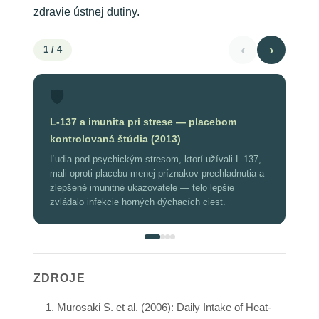
zdravie ústnej dutiny.
‹
›
1
/ 4
🛡️
L-137 a imunita pri strese — placebom
kontrolovaná štúdia (2013)
Ľudia pod psychickým stresom, ktorí užívali L-137,
mali oproti placebu menej príznakov prechladnutia a
zlepšené imunitné ukazovatele — telo lepšie
zvládalo infekcie horných dýchacích ciest.
ZDROJE
Murosaki S. et al. (2006): Daily Intake of Heat-