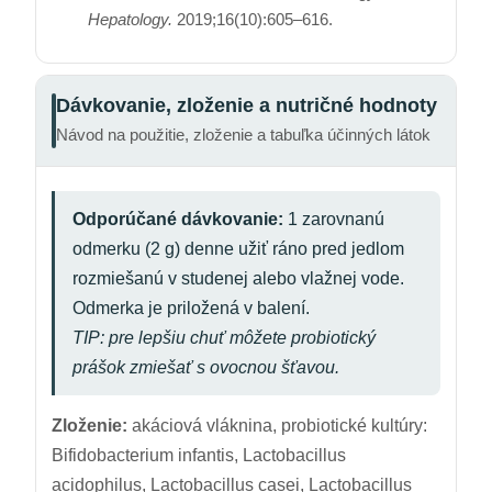
Hepatology.
2019;16(10):605–616.
Dávkovanie, zloženie a nutričné hodnoty
Návod na použitie, zloženie a tabuľka účinných látok
Odporúčané dávkovanie:
1 zarovnanú
odmerku (2 g) denne užiť ráno pred jedlom
rozmiešanú v studenej alebo vlažnej vode.
Odmerka je priložená v balení.
TIP: pre lepšiu chuť môžete probiotický
prášok zmiešať s ovocnou šťavou.
Zloženie:
akáciová vláknina, probiotické kultúry:
Bifidobacterium infantis, Lactobacillus
acidophilus, Lactobacillus casei, Lactobacillus