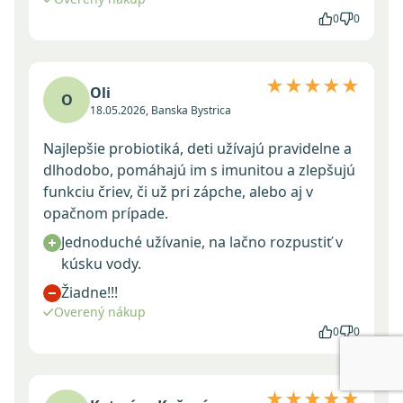
0
0
★★★★★
Oli
O
18.05.2026, Banska Bystrica
Najlepšie probiotiká, deti užívajú pravidelne a
dlhodobo, pomáhajú im s imunitou a zlepšujú
funkciu čriev, či už pri zápche, alebo aj v
opačnom prípade.
Jednoduché užívanie, na lačno rozpustiť v
kúsku vody.
Žiadne!!!
Overený nákup
0
0
★★★★★