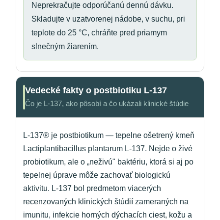
Neprekračujte odporúčanú dennú dávku.
Skladujte v uzatvorenej nádobe, v suchu, pri
teplote do 25 °C, chráňte pred priamym
slnečným žiarením.
Vedecké fakty o postbiotiku L-137
Čo je L-137, ako pôsobí a čo ukázali klinické štúdie
L-137® je postbiotikum — tepelne ošetrený kmeň
Lactiplantibacillus plantarum L-137. Nejde o živé
probiotikum, ale o „neživú" baktériu, ktorá si aj po
tepelnej úprave môže zachovať biologickú
aktivitu. L-137 bol predmetom viacerých
recenzovaných klinických štúdií zameraných na
imunitu, infekcie horných dýchacích ciest, kožu a