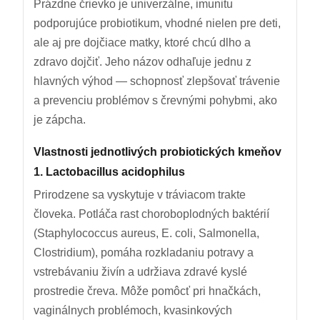
Prázdne črievko je univerzálne, imunitu
podporujúce probiotikum, vhodné nielen pre deti,
ale aj pre dojčiace matky, ktoré chcú dlho a
zdravo dojčiť. Jeho názov odhaľuje jednu z
hlavných výhod — schopnosť zlepšovať trávenie
a prevenciu problémov s črevnými pohybmi, ako
je zápcha.
Vlastnosti jednotlivých probiotických kmeňov
1. Lactobacillus acidophilus
Prirodzene sa vyskytuje v tráviacom trakte
človeka. Potláča rast choroboplodných baktérií
(Staphylococcus aureus, E. coli, Salmonella,
Clostridium), pomáha rozkladaniu potravy a
vstrebávaniu živín a udržiava zdravé kyslé
prostredie čreva. Môže pomôcť pri hnačkách,
vaginálnych problémoch, kvasinkových