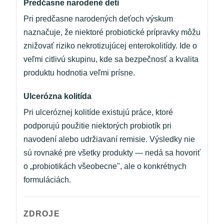
Predčasne narodené deti
Pri predčasne narodených deťoch výskum
naznačuje, že niektoré probiotické prípravky môžu
znižovať riziko nekrotizujúcej enterokolitídy. Ide o
veľmi citlivú skupinu, kde sa bezpečnosť a kvalita
produktu hodnotia veľmi prísne.
Ulcerózna kolitída
Pri ulceróznej kolitíde existujú práce, ktoré
podporujú použitie niektorých probiotík pri
navodení alebo udržiavaní remisie. Výsledky nie
sú rovnaké pre všetky produkty — nedá sa hovoriť
o „probiotikách všeobecne", ale o konkrétnych
formuláciách.
ZDROJE