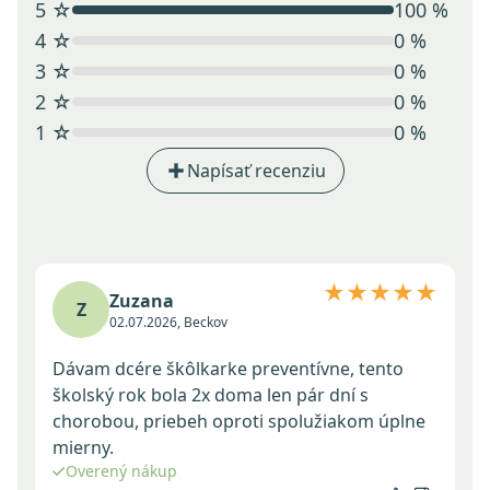
5 ☆
100 %
4 ☆
0 %
3 ☆
0 %
2 ☆
0 %
1 ☆
0 %
Napísať recenziu
★★★★★
Zuzana
Z
02.07.2026, Beckov
Dávam dcére škôlkarke preventívne, tento
školský rok bola 2x doma len pár dní s
chorobou, priebeh oproti spolužiakom úplne
mierny.
Overený nákup