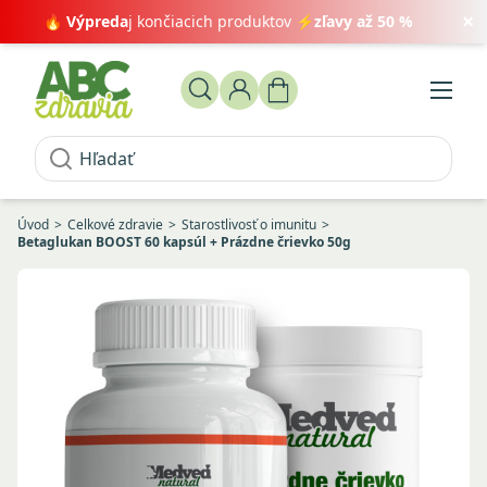
×
🔥
Výpreda
j končiacich produktov ⚡
zľavy až 50 %
Úvod
Celkové zdravie
Starostlivosť o imunitu
Betaglukan BOOST 60 kapsúl + Prázdne črievko 50g