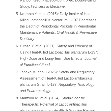
Randomized, Placebo-Controlled, Double-Blind
Study.
Frontiers in Medicine
.
Iwamoto Y. et al. (2016): Daily Intake of Heat-
Killed Lactobacillus plantarum L-137 Decreases
the Depth of Periodontal Pockets in Periodontal
Maintenance Patients.
Oral Health & Preventive
Dentistry
.
Hirose Y. et al. (2021): Safety and Efficacy of
Using Heat-Killed Lactobacillus plantarum L-137:
High-Dose and Long-Term Use Effects.
Journal
of Functional Foods
.
Tanaka M. et al. (2025): Safety and Regulatory
Assessment of Heat-Killed Lactiplantibacillus
plantarum Strain L-137.
Regulatory Toxicology
and Pharmacology
.
Manzoor M. et al. (2024): Strain-Specific
Therapeutic Potential of Lactiplantibacillus
plantarum in Human Health: A Scoping Review.