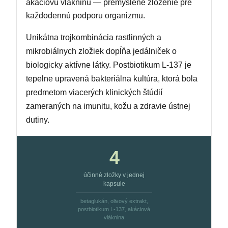
akáciovú vlákninu — premyslené zloženie pre
každodennú podporu organizmu.
Unikátna trojkombinácia rastlinných a
mikrobiálnych zložiek dopĺňa jedálniček o
biologicky aktívne látky. Postbiotikum L-137 je
tepelne upravená bakteriálna kultúra, ktorá bola
predmetom viacerých klinických štúdií
zameraných na imunitu, kožu a zdravie ústnej
dutiny.
4
účinné zložky v jednej
kapsule
betaglukán, olivový extrakt,
postbiotikum L-137, akáciová
vláknina