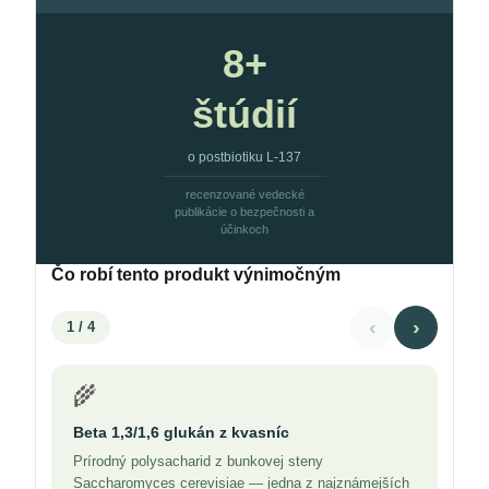
8+
štúdií
o postbiotiku L-137
recenzované vedecké
publikácie o bezpečnosti a
účinkoch
Čo robí tento produkt výnimočným
‹
›
1
/ 4
🌾
Beta 1,3/1,6 glukán z kvasníc
Prírodný polysacharid z bunkovej steny
Saccharomyces cerevisiae — jedna z najznámejších