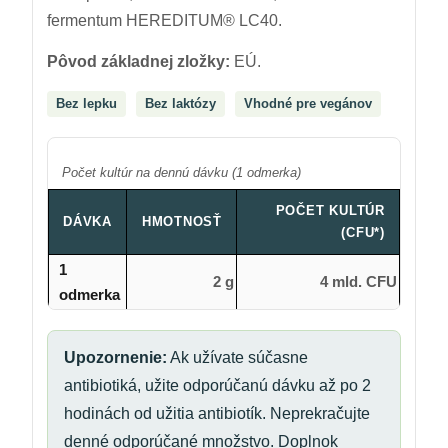
fermentum HEREDITUM® LC40.
Pôvod základnej zložky:
EÚ.
Bez lepku
Bez laktózy
Vhodné pre vegánov
Počet kultúr na dennú dávku (1 odmerka)
POČET KULTÚR
DÁVKA
HMOTNOSŤ
(CFU*)
1
2 g
4 mld. CFU
odmerka
Upozornenie:
Ak užívate súčasne
antibiotiká, užite odporúčanú dávku až po 2
hodinách od užitia antibiotík. Neprekračujte
denné odporúčané množstvo. Doplnok