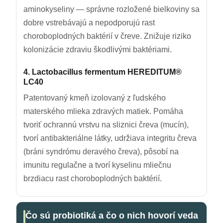
aminokyseliny — správne rozložené bielkoviny sa
dobre vstrebávajú a nepodporujú rast
choroboplodných baktérií v čreve. Znižuje riziko
kolonizácie zdraviu škodlivými baktériami.
4. Lactobacillus fermentum HEREDITUM®
LC40
Patentovaný kmeň izolovaný z ľudského
materského mlieka zdravých matiek. Pomáha
tvoriť ochrannú vrstvu na sliznici čreva (mucín),
tvorí antibakteriálne látky, udržiava integritu čreva
(bráni syndrómu deravého čreva), pôsobí na
imunitu regulačne a tvorí kyselinu mliečnu
brzdiacu rast choroboplodných baktérií.
Čo sú probiotiká a čo o nich hovorí veda