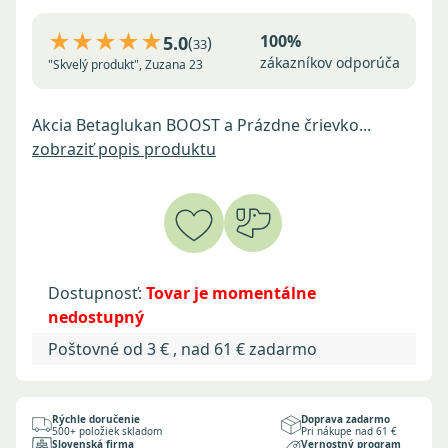
★★★★★
100%
5.0
(
)
33
zákazníkov odporúča
"Skvelý produkt", Zuzana 23
Akcia Betaglukan BOOST a Prázdne črievko...
zobraziť popis produktu
Dostupnosť:
Tovar je momentálne
nedostupný
Poštovné od 3 € , nad 61 € zadarmo
Rýchle doručenie
Doprava zadarmo
500+ položiek skladom
Pri nákupe nad 61 €
Slovenská firma
Vernostný program