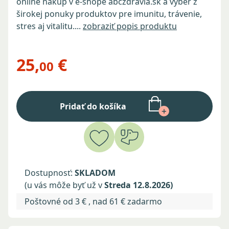
online nákup v e-shope abczdravia.sk a výber z
širokej ponuky produktov pre imunitu, trávenie,
stres aj vitalitu....
zobraziť popis produktu
25,
€
00
Pridať do košíka
Dostupnosť:
SKLADOM
(u vás môže byť už v
Streda 12.8.2026)
Poštovné od 3 € , nad 61 € zadarmo