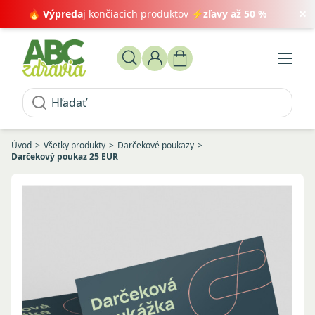
×
🔥
Výpreda
j končiacich produktov ⚡
zľavy až 50 %
Úvod
Všetky produkty
Darčekové poukazy
Darčekový poukaz 25 EUR