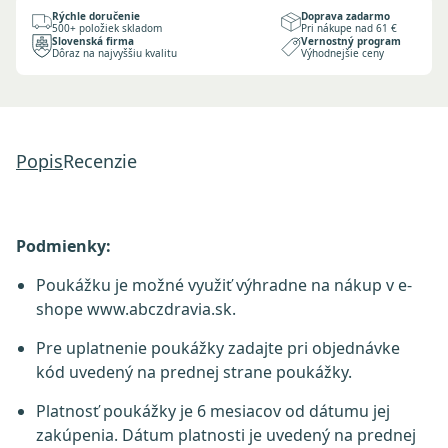
Rýchle doručenie
Doprava zadarmo
500+ položiek skladom
Pri nákupe nad 61 €
Slovenská firma
Vernostný program
Dôraz na najvyššiu kvalitu
Výhodnejšie ceny
Popis
Recenzie
Podmienky:
Poukážku je možné využiť výhradne na nákup v e-
shope
www.abczdravia.sk
.
Pre uplatnenie poukážky zadajte pri objednávke
kód uvedený na prednej strane poukážky.
Platnosť poukážky je 6 mesiacov od dátumu jej
zakúpenia. Dátum platnosti je uvedený na prednej