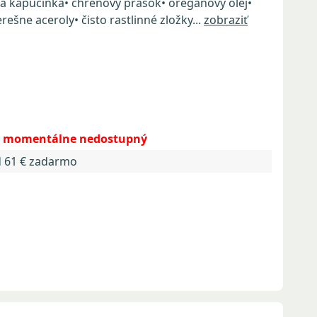
á kapucínka• chrenový prášok• oreganový olej•
rešne aceroly• čisto rastlinné zložky...
zobraziť
je momentálne nedostupný
d 61 € zadarmo