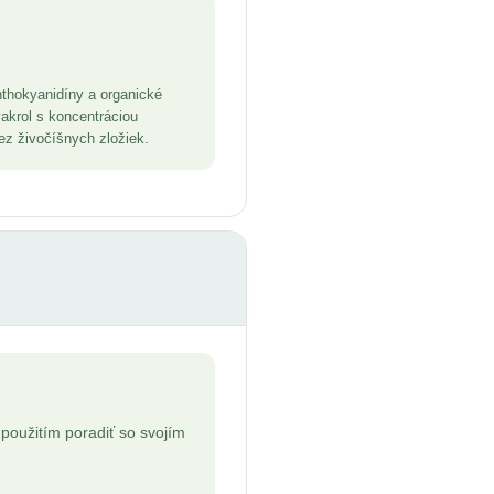
nthokyanidíny a organické
vakrol s koncentráciou
bez živočíšnych zložiek.
 použitím poradiť so svojím