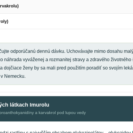
rvakrolu)
oly)
ujte odporúčanú dennú dávku. Uchovávajte mimo dosahu malýc
o náhrada vyváženej a rozmanitej stravy a zdravého životného š
a dojčiace ženy by sa mali pred použitím poradiť so svojím le
é v Nemecku.
ých látkach Imurolu
, proanthokyanidíny a karvakrol pod lupou vedy
edzi rastliny s najvyšším obsahom glukozinolátov – glykozidov 