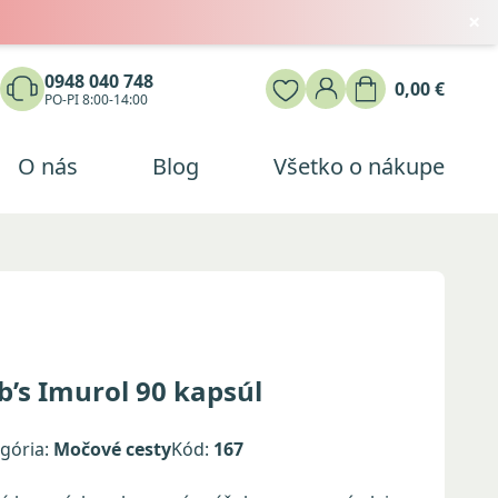
×
0948 040 748
0,00 €
PO-PI 8:00-14:00
O nás
Blog
Všetko o nákupe
Medveď natural Magnézium
Medveď natural Magnézium
Medveď natural Magnézium
diglycinát 60 kapsúl
diglycinát 60 kapsúl
diglycinát 60 kapsúl
6,00 €
6,00 €
6,00 €
ob’s Imurol 90 kapsúl
gória:
Močové cesty
Kód:
167