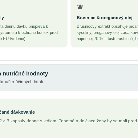
🫐
ly
Brusnice & oreganový olej
na dennú dávku prispieva k
Brusnicový extrakt obsahuje proa
systému a k ochrane buniek pred
kyseliny, oreganový olej zasa kar
 EU tvrdenie).
najmenej 70 % – čisto rastlinné, 
a nutričné hodnoty
tabuľka účinných látok
ané dávkovanie
 2 × 3 kapsuly denne s jedlom. Tehotné a dojčiace ženy by sa mali pred