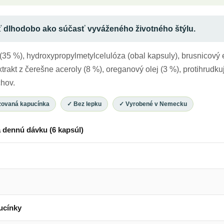
ť
dlhodobo ako súčasť vyváženého životného štýlu.
35 %), hydroxypropylmetylcelulóza (obal kapsuly), brusnicový ex
rakt z čerešne aceroly (8 %), oreganový olej (3 %), protihrudkuj
hov.
izovaná kapucínka
✓ Bez lepku
✓ Vyrobené v Nemecku
 dennú dávku (6 kapsúl)
ucínky