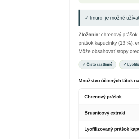
✓ Imurol je možné užíva
Zloženie:
chrenový prášok (
prášok kapucínky (13 %), ext
Môže obsahovať stopy orec
✓ Čisto rastlinné
✓ Lyofil
Množstvo účinných látok na
Chrenový prášok
Brusnicový extrakt
Lyofilizovaný prášok kap