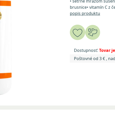
• šetrne mrazom sušen
brusnice• vitamín C z če
popis produktu
Dostupnosť:
Tovar 
Poštovné od 3 € , na