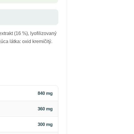
trakt (16 %), lyofilizovaný
úca látka: oxid kremičitý.
840 mg
360 mg
300 mg