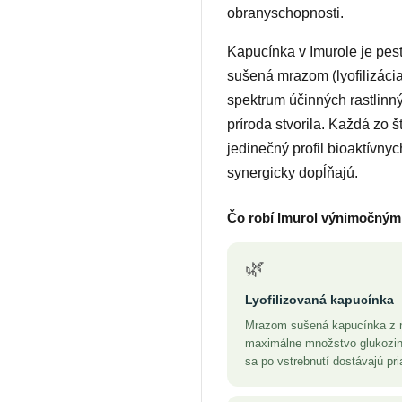
obranyschopnosti.
Kapucínka v Imurole je pe
sušená mrazom (lyofilizáci
spektrum účinných rastlinný
príroda stvorila. Každá zo š
jedinečný profil bioaktívnyc
synergicky dopĺňajú.
Čo robí Imurol výnimočným
🌿
Lyofilizovaná kapucínka
Mrazom sušená kapucínka z 
maximálne množstvo glukozino
sa po vstrebnutí dostávajú pr