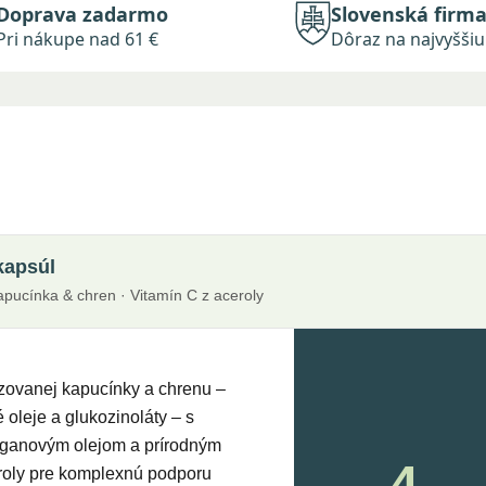
Doprava zadarmo
Slovenská firm
Pri nákupe nad 61 €
Dôraz na najvyššiu 
kapsúl
apucínka & chren · Vitamín C z aceroly
lizovanej kapucínky a chrenu –
 oleje a glukozinoláty – s
eganovým olejom a prírodným
4
roly pre komplexnú podporu