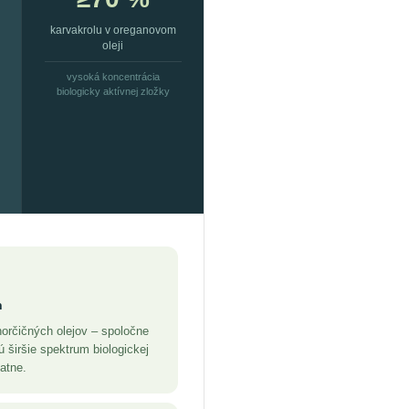
karvakrolu v oreganovom
oleji
vysoká koncentrácia
biologicky aktívnej zložky
n
horčičných olejov – spoločne
 širšie spektrum biologickej
atne.