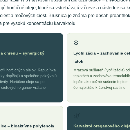
jú horčičné oleje, ktoré sa vstrebávajú v čreve a následne sa 
ciest a močových ciest. Brusnica je známa pre obsah proantho
a pre vysokú koncentráciu karvakrolu.
❄️
 a chrenu – synergický
Lyofilizácia – zachovanie ce
v
látok
ofil horčičných olejov. Kapucínka
Mrazová sušiareň (lyofilizácia) o
ky dopĺňajú a spoločne pokrývajú
teplotách a zachováva termolabil
tivity. Horčičné oleje sa po
lepšie ako bežné sušenie teplom.
o cieľových orgánov vrátane
čo najbližšie k čerstvej rastline.
🌿
ice – bioaktívne polyfenoly
Karvakrol oreganového oleja