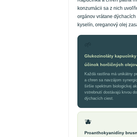
konzumácii sa z nich uvoľňu
orgánov vrátane dýchacích 
kyselín, oreganový olej zas
🌱
Glukozinoláty kapucínky
účinok horčičných olejo
Každá rastlina má unikátny pr
a chren sa navzájom synergic
širšie spektrum biologickej ak
vstrebnutí dostávajú krvou d
dýchacích ciest.
🫐
Proanthokyanidíny brusn