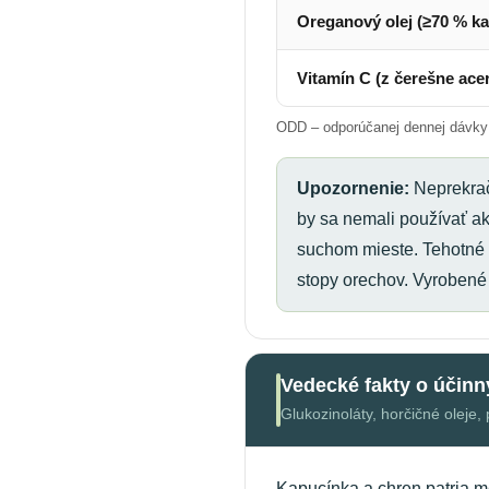
Oreganový olej (≥70 % ka
Vitamín C (z čerešne acer
ODD – odporúčanej dennej dávky
Upozornenie:
Neprekrač
by sa nemali používať ak
suchom mieste. Tehotné 
stopy orechov. Vyroben
Vedecké fakty o účinn
Glukozinoláty, horčičné oleje
Kapucínka a chren patria m