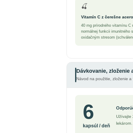
🍒
Vitamín C z čerešne acero
40 mg prírodného vitamínu C 
normálnej funkcii imunitného 
oxidačným stresom (schválené
Dávkovanie, zloženie 
Návod na použitie, zloženie a 
6
Odporúč
Užívajte
lekárom.
kapsúl / deň