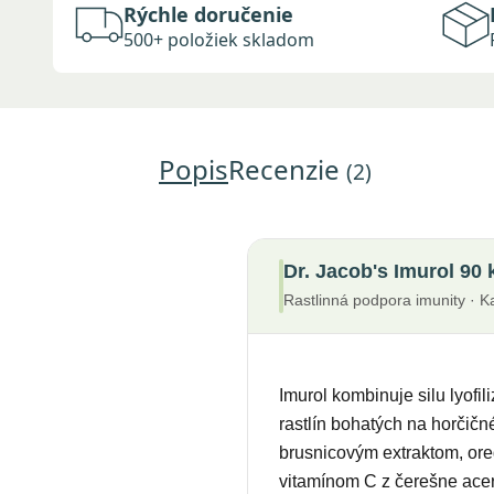
Rýchle doručenie
500+ položiek skladom
Popis
Recenzie
(2)
Dr. Jacob's Imurol 90 
Rastlinná podpora imunity · K
Imurol kombinuje silu lyofi
rastlín bohatých na horčičné
brusnicovým extraktom, or
vitamínom C z čerešne ace