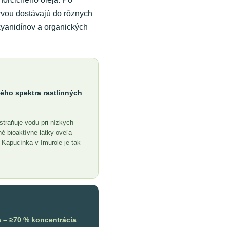
krvou dostávajú do rôznych
kyanidínov a organických
lého spektra rastlinných
dstraňuje vodu pri nízkych
né bioaktívne látky oveľa
 Kapucínka v Imurole je tak
 – ≥70 % koncentrácia