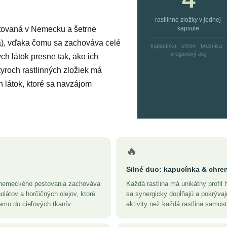
rastlinné zložky v jednej
stovaná v Nemecku a šetrne
kapsule
a), vďaka čomu sa zachováva celé
kapucínka · chren · brusnica ·
oreganový olej
ch látok presne tak, ako ich
tyroch rastlinných zložiek má
h látok, ktoré sa navzájom
🔥
Silné duo: kapucínka & chre
nemeckého pestovania zachováva
Každá rastlina má unikátny profil 
látov a horčičných olejov, ktoré
sa synergicky dopĺňajú a pokrývajú
iamo do cieľových tkanív.
aktivity než každá rastlina samost