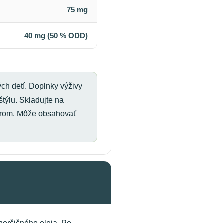
75 mg
40 mg (50 % ODD)
h detí. Doplnky výživy
týlu. Skladujte na
károm. Môže obsahovať
horčičného oleja. Po