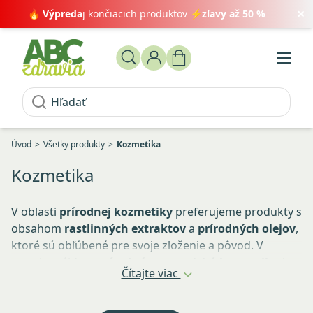
×
🔥
Výpreda
j končiacich produktov ⚡
zľavy až 50 %
Úvod
Všetky produkty
Kozmetika
Kozmetika
V oblasti
prírodnej kozmetiky
preferujeme produkty s
obsahom
rastlinných extraktov
a
prírodných olejov
,
ktoré sú obľúbené pre svoje zloženie a pôvod. V
ponuke nájdete
prírodnú a organickú kozmetiku
bez
Čítajte viac
parabénov a sulfátov, vhodnú na každodennú
starostlivosť o pokožku.
Prírodná kozmetika
je navrhnutá s dôrazom na