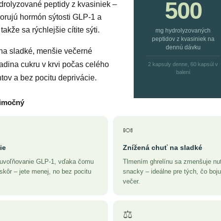
500
drolyzované peptidy z kvasiniek –
porujú hormón sýtosti GLP-1 a
akže sa rýchlejšie cítite sýti.
mg hydrolyzovaných
peptidov z kvasiniek na
dennú dávku
na sladké, menšie večerné
ladina cukru v krvi počas celého
2 kapsuly denne, 60 kapsúl v
balení
tov a bez pocitu deprivácie.
nimočný
🍬
ie
Znížená chuť na sladké
ú uvoľňovanie GLP-1, vďaka čomu
Tlmením ghrelínu sa zmenšuje nut
skôr – jete menej, no bez pocitu
snacky – ideálne pre tých, čo boj
večer.
⚖️