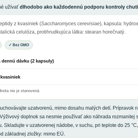
né užívať
dlhodobo ako každodennú podporu kontroly chuti 
tidy z kvasiniek (
Saccharomyces cerevisiae
), kapsula: hydro
talická celulóza, protihrudkujúca látka: stearan horečnatý.
✓ Bez GMO
 dennú dávku (2 kapsuly)
kvasiniek
nota nie je stanovená.
chovávajte uzatvorenú, mimo dosahu malých detí. Prípravok nie
 Výživový doplnok sa nesmie používať ako náhrada rozmanitej s
Skladujte v uzatvorenej nádobe, v suchu, pri teplote do 25 °C
d základnej zložky: mimo EÚ.