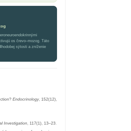
zog
nteroneuroendokrinnými
ktivujú os črevo–mozog. Táto
dlhodobej sýtosti a zníženie
uction?
Endocrinology
, 152(12),
al Investigation
, 117(1), 13–23.