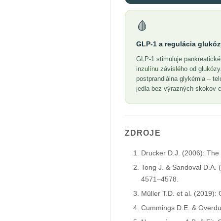
🩸
GLP-1 a regulácia glukóz
GLP-1 stimuluje pankreatické
inzulínu závislého od glukózy
postprandiálna glykémia – tel
jedla bez výrazných skokov c
ZDROJE
Drucker D.J. (2006): The 
Tong J. & Sandoval D.A. (
4571–4578.
Müller T.D. et al. (2019):
Cummings D.E. & Overduin 