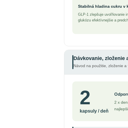
Stabilná hladina cukru v k
GLP-1 zlepšuje uvoľňovanie i
glukózu efektívnejšie a predc
Dávkovanie, zloženie 
Návod na použitie, zloženie a 
2
Odpor
2 x den
najlepš
kapsuly / deň