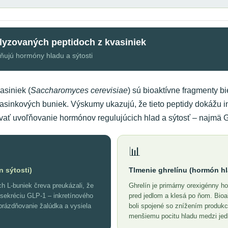
lyzovaných peptidoch z kvasiniek
vňujú hormóny hladu a sýtosti
asiniek (
Saccharomyces cerevisiae
) sú bioaktívne fragmenty b
sinkových buniek. Výskumy ukazujú, že tieto peptidy dokážu in
ovať uvoľňovanie hormónov regulujúcich hlad a sýtosť – najmä G
📊
 sýtosti)
Tlmenie ghrelínu (hormón h
 L-buniek čreva preukázali, že
Ghrelín je primárny orexigénny h
 sekréciu GLP-1 – inkretínového
pred jedlom a klesá po ňom. Bioa
prázdňovanie žalúdka a vysiela
boli spojené so znížením produkci
menšiemu pocitu hladu medzi jed