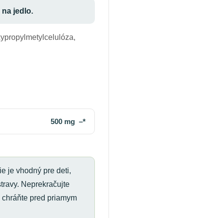
na jedlo.
xypropylmetylcelulóza,
500 mg –*
 je vhodný pre deti,
travy. Neprekračujte
, chráňte pred priamym