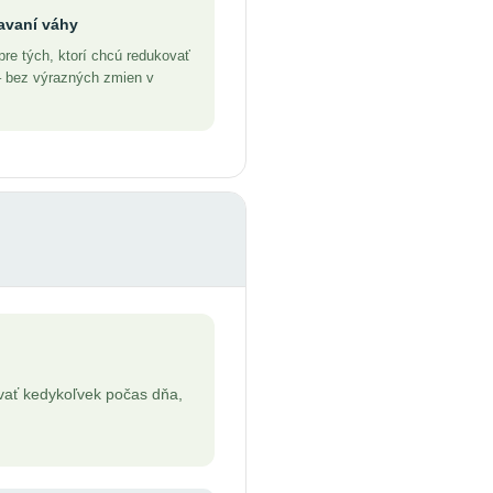
avaní váhy
e tých, ktorí chcú redukovať
 – bez výrazných zmien v
vať kedykoľvek počas dňa,