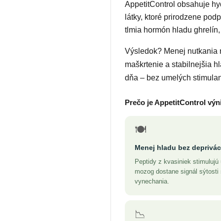
AppetitControl obsahuje hy
látky, ktoré prirodzene pod
tlmia hormón hladu ghrelín, t
Výsledok? Menej nutkania 
maškrtenie a stabilnejšia h
dňa – bez umelých stimulan
Prečo je AppetitControl vý
🍽️
Menej hladu bez deprivác
Peptidy z kvasiniek stimuluj
mozog dostane signál sýtosti 
vynechania.
📉