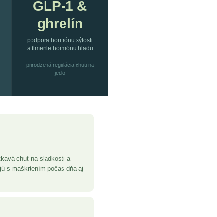
GLP-1 &
ghrelín
podpora hormónu sýtosti
a tlmenie hormónu hladu
prirodzená regulácia chuti na
jedlo
kavá chuť na sladkosti a
ujú s maškrtením počas dňa aj