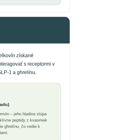
ielkovín získané
teragovať s receptormi v
LP-1 a ghrelínu.
ladu)
ormón – jeho hladina stúpa
ktívne peptidy z kvasiniek
e ghrelínu, čo vedie k
lami.