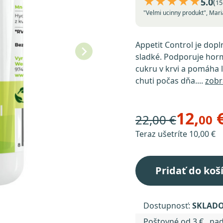
★★★★★
5.0
(
15
"Velmi ucinny produkt", Mari
Appetit Control je dopl
sladké. Podporuje hormó
cukru v krvi a pomáha l
chuti počas dňa....
zobr
12,
22,00 €
00
Teraz ušetríte 10,00 €
Pridať do koš
Dostupnosť:
SKLAD
Poštovné od 3 € , na