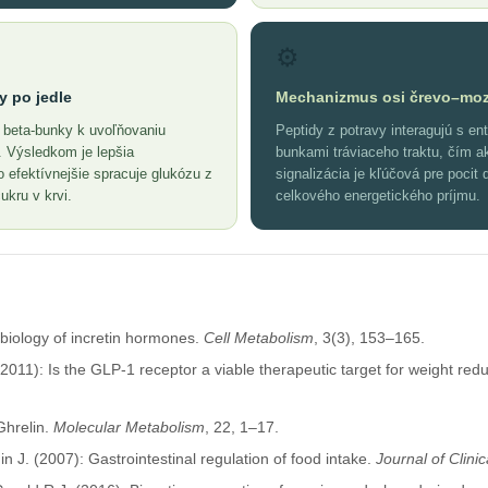
⚙️
y po jedle
Mechanizmus osi črevo–mo
 beta-bunky k uvoľňovaniu
Peptidy z potravy interagujú s e
. Výsledkom je lepšia
bunkami tráviaceho traktu, čím a
o efektívnejšie spracuje glukózu z
signalizácia je kľúčová pre pocit 
ukru v krvi.
celkového energetického príjmu.
biology of incretin hormones.
Cell Metabolism
, 3(3), 153–165.
2011): Is the GLP-1 receptor a viable therapeutic target for weight red
 Ghrelin.
Molecular Metabolism
, 22, 1–17.
J. (2007): Gastrointestinal regulation of food intake.
Journal of Clinic