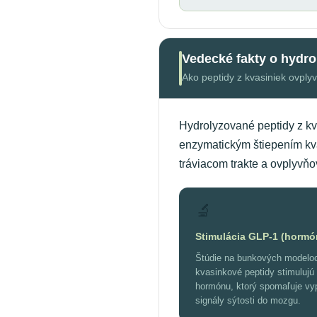
Vedecké fakty o hydro
Ako peptidy z kvasiniek ovply
Hydrolyzované peptidy z kv
enzymatickým štiepením kva
tráviacom trakte a ovplyvň
🔬
Stimulácia GLP-1 (hormón
Štúdie na bunkových modeloch
kvasinkové peptidy stimulujú
hormónu, ktorý spomaľuje vy
signály sýtosti do mozgu.