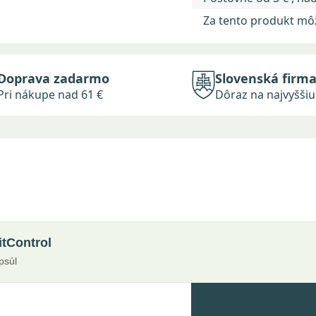
Za tento produkt mô
Doprava zadarmo
Slovenská firm
Pri nákupe nad 61 €
Dôraz na najvyššiu 
itControl
psúl