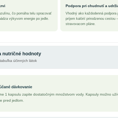
rvi
Podpora pri chudnutí a udrži
nzulínu, čo pomáha telu spracovať
Vhodný ako každodenná podpora pr
hádza výkyvom energie po jedle.
príjem kalórií prirodzenou cestou
stravovacom pláne.
a nutričné hodnoty
tabuľka účinných látok
účané dávkovanie
ne 1 kapsulu zapite dostatočným množstvom vody. Kapsuly možno uží
ie pred jedlom.