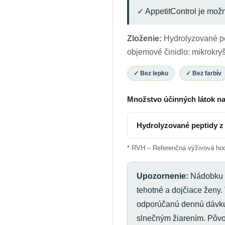
✓ AppetitControl je mož
Zloženie:
Hydrolyzované pep
objemové činidlo: mikrokryš
✓ Bez lepku
✓ Bez farbív
Množstvo účinných látok na
Hydrolyzované peptidy z 
* RVH – Referenčná výživová hod
Upozornenie:
Nádobku u
tehotné a dojčiace ženy.
odporúčanú dennú dávku. 
slnečným žiarením. Pôvo