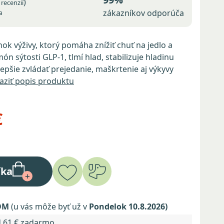
)
recenzií
zákazníkov odporúča
a
nok výživy, ktorý pomáha znížiť chuť na jedlo a
n sýtosti GLP-1, tlmí hlad, stabilizuje hladinu
epšie zvládať prejedanie, maškrtenie aj výkyvy
aziť popis produktu
€
íka
OM
(u vás môže byť už v
Pondelok 10.8.2026)
d 61 € zadarmo