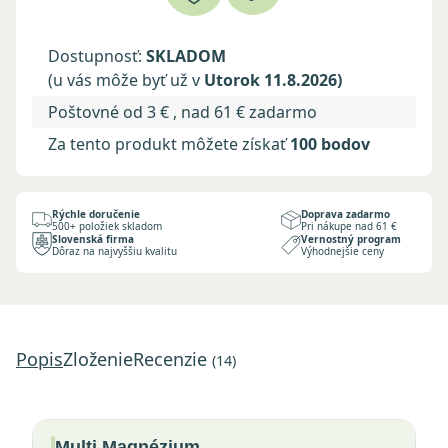
Dostupnosť:
SKLADOM
(u vás môže byť už v
Utorok 11.8.2026)
Poštovné od 3 € , nad 61 € zadarmo
Za tento produkt môžete získať
100 bodov
Rýchle doručenie
Doprava zadarmo
500+ položiek skladom
Pri nákupe nad 61 €
Slovenská firma
Vernostný program
Dôraz na najvyššiu kvalitu
Výhodnejšie ceny
Popis
Zloženie
Recenzie
(14)
Multi Magnézium