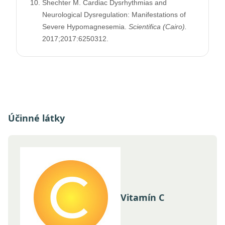
Shechter M. Cardiac Dysrhythmias and
Neurological Dysregulation: Manifestations of
Severe Hypomagnesemia.
Scientifica (Cairo).
2017;2017:6250312.
Účinné látky
Vitamín C
Horčík