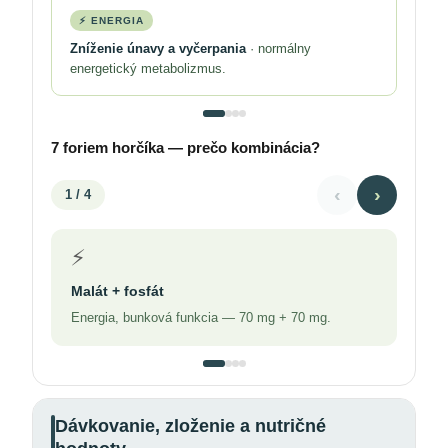
⚡ ENERGIA
Zníženie únavy a vyčerpania
· normálny
energetický metabolizmus.
7 foriem horčíka — prečo kombinácia?
‹
›
1
/ 4
⚡
Malát + fosfát
Energia, bunková funkcia — 70 mg + 70 mg.
Dávkovanie, zloženie a nutričné