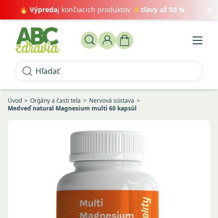
×
🔥
Výpreda
j končiacich produktov ⚡
zľavy až 50 %
Úvod
Orgány a časti tela
Nervová sústava
Medveď natural Magnesium multi 60 kapsúl