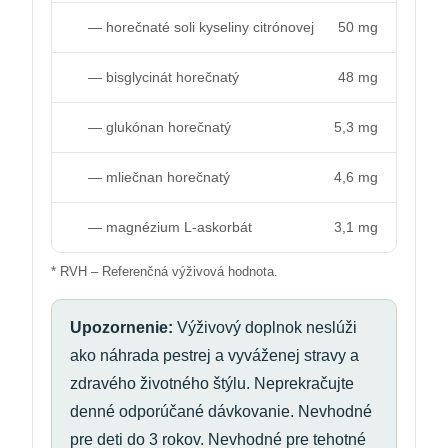
— horečnaté soli kyseliny citrónovej
50 mg
— bisglycinát horečnatý
48 mg
— glukónan horečnatý
5,3 mg
— mliečnan horečnatý
4,6 mg
— magnézium L-askorbát
3,1 mg
* RVH – Referenčná výživová hodnota.
Upozornenie:
Výživový doplnok neslúži
ako náhrada pestrej a vyváženej stravy a
zdravého životného štýlu. Neprekračujte
denné odporúčané dávkovanie. Nevhodné
pre deti do 3 rokov. Nevhodné pre tehotné