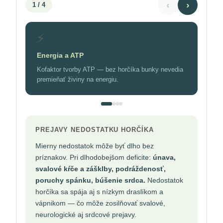
‹
›
1
/ 4
⚡
Energia a ATP
Kofaktor tvorby ATP — bez horčíka bunky nevedia
premieňať živiny na energiu.
PREJAVY NEDOSTATKU HORČÍKA
Mierny nedostatok môže byť dlho bez
príznakov. Pri dlhodobejšom deficite:
únava,
svalové kŕče a zášklby, podráždenosť,
poruchy spánku, búšenie srdca.
Nedostatok
horčíka sa spája aj s nízkym draslíkom a
vápnikom — čo môže zosilňovať svalové,
neurologické aj srdcové prejavy.