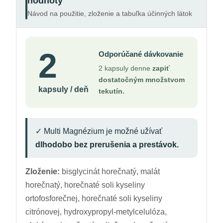
hodnoty
Návod na použitie, zloženie a tabuľka účinných látok
2
Odporúčané dávkovanie
2 kapsuly denne
zapiť
dostatočným množstvom
kapsuly / deň
tekutín.
✓ Multi Magnézium je možné užívať
dlhodobo bez prerušenia a prestávok.
Zloženie:
bisglycinát horečnatý, malát
horečnatý, horečnaté soli kyseliny
ortofosforečnej, horečnaté soli kyseliny
citrónovej, hydroxypropyl-metylcelulóza,