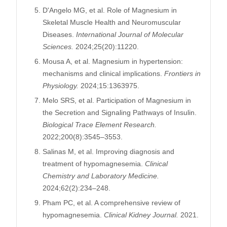
D'Angelo MG, et al. Role of Magnesium in
Skeletal Muscle Health and Neuromuscular
Diseases.
International Journal of Molecular
Sciences.
2024;25(20):11220.
Mousa A, et al. Magnesium in hypertension:
mechanisms and clinical implications.
Frontiers in
Physiology.
2024;15:1363975.
Melo SRS, et al. Participation of Magnesium in
the Secretion and Signaling Pathways of Insulin.
Biological Trace Element Research.
2022;200(8):3545–3553.
Salinas M, et al. Improving diagnosis and
treatment of hypomagnesemia.
Clinical
Chemistry and Laboratory Medicine.
2024;62(2):234–248.
Pham PC, et al. A comprehensive review of
hypomagnesemia.
Clinical Kidney Journal.
2021.