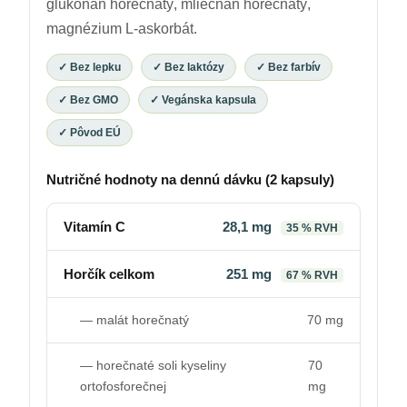
glukónan horečnatý, mliečnan horečnatý,
magnézium L-askorbát.
✓ Bez lepku
✓ Bez laktózy
✓ Bez farbív
✓ Bez GMO
✓ Vegánska kapsula
✓ Pôvod EÚ
Nutričné hodnoty na dennú dávku (2 kapsuly)
Vitamín C
28,1 mg
35 % RVH
Horčík celkom
251 mg
67 % RVH
— malát horečnatý
70 mg
— horečnaté soli kyseliny
70
ortofosforečnej
mg