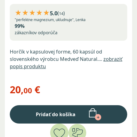
★★★★★
5.0
(
)
14
"perfektne magnezium, ukludnuje", Lenka
99%
zákazníkov odporúča
Horčík v kapsulovej forme, 60 kapsúl od
slovenského výrobcu Medveď Natural....
zobraziť
popis produktu
20,
€
00
Pridať do košíka