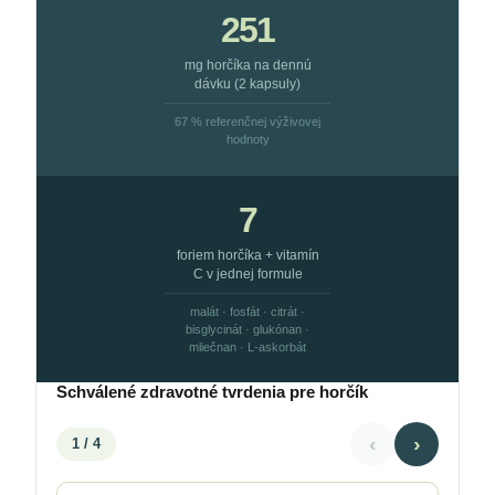
251
mg horčíka na dennú
dávku (2 kapsuly)
67 % referenčnej výživovej
hodnoty
7
foriem horčíka + vitamín
C v jednej formule
malát · fosfát · citrát ·
bisglycinát · glukónan ·
mliečnan · L-askorbát
Schválené zdravotné tvrdenia pre horčík
‹
›
1
/ 4