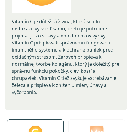
Vitamín C je dôležitá živina, ktorú si telo
Je dôležitý minerál, ktorý telo potrebuje pre
nedokáže vytvoriť samo, preto je potrebné
správne fungovanie svalov, nervov a srdca.
prijímať ju zo stravy alebo doplnkov výživy.
Pomáha pri tvorbe energie, podpore kostí a
Vitamín C prispieva k správnemu fungovaniu
znižovaní únavy. Môže tiež prispieť k lepšiemu
imunitného systému a k ochrane buniek pred
spánku, zvládaniu stresu a uvoľneniu svalov.
oxidačným stresom. Zároveň prispieva k
Okrem toho pomáha regulovať hladinu cukru v
normálnej tvorbe kolagénu, ktorý je dôležitý pre
krvi a podporuje zdravie srdca.
správnu funkciu pokožky, ciev, kostí a
chrupaviek. Vitamín C tiež zvyšuje vstrebávanie
železa a prispieva k zníženiu miery únavy a
vyčerpania.