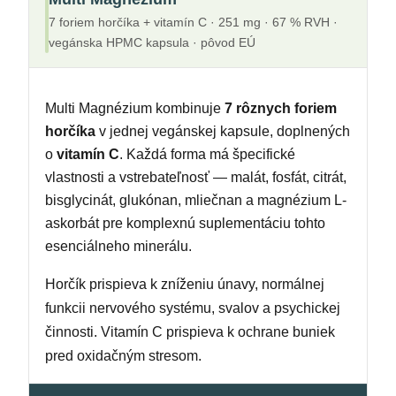
7 foriem horčíka + vitamín C · 251 mg · 67 % RVH ·
vegánska HPMC kapsula · pôvod EÚ
Multi Magnézium kombinuje
7 rôznych foriem
horčíka
v jednej vegánskej kapsule, doplnených
o
vitamín C
. Každá forma má špecifické
vlastnosti a vstrebateľnosť — malát, fosfát, citrát,
bisglycinát, glukónan, mliečnan a magnézium L-
askorbát pre komplexnú suplementáciu tohto
esenciálneho minerálu.
Horčík prispieva k zníženiu únavy, normálnej
funkcii nervového systému, svalov a psychickej
činnosti. Vitamín C prispieva k ochrane buniek
pred oxidačným stresom.