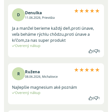
★★★★★
Denulka
D
11.06.2026, Prievidza
Ja a manžel berieme každý deň,proti únave,
veľa beháme rýchlu chôdzu,proti únave a
kŕčom,za nas super produkt
Overený nákup
0
0
★★★★★
Ružena
R
08.06.2026, Michalovce
Najlepšie magnesium aké poznám
Overený nákup
0
1