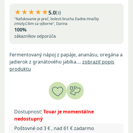
★★★★★
5.0
(
)
3
"Nafukovanie je preč, bolesti brucha žiadne.Hnačky
zmizly.Cítim sa výborne", Darina
100%
zákazníkov odporúča
Fermentovaný nápoj z papáje, ananásu, oregána a
jadierok z granátového jablka....
zobraziť popis
produktu
Dostupnosť:
Tovar je momentálne
nedostupný
Poštovné od 3 € , nad 61 € zadarmo