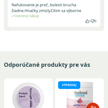
Nafukovanie je preč, bolesti brucha
žiadne.Hnačky zmizly.Cítim sa výborne
Overený nákup
1
0
Odporúčané produkty pre vás
VÝPREDAJ
30 €