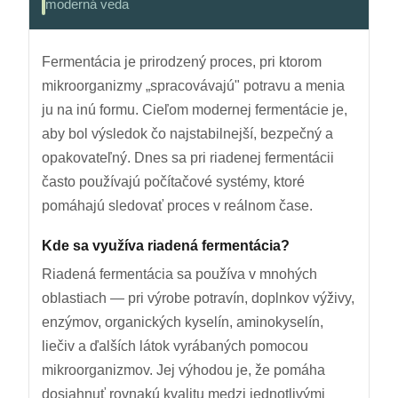
moderná veda
Fermentácia je prirodzený proces, pri ktorom
mikroorganizmy „spracovávajú" potravu a menia
ju na inú formu. Cieľom modernej fermentácie je,
aby bol výsledok čo najstabilnejší, bezpečný a
opakovateľný. Dnes sa pri riadenej fermentácii
často používajú počítačové systémy, ktoré
pomáhajú sledovať proces v reálnom čase.
Kde sa využíva riadená fermentácia?
Riadená fermentácia sa používa v mnohých
oblastiach — pri výrobe potravín, doplnkov výživy,
enzýmov, organických kyselín, aminokyselín,
liečiv a ďalších látok vyrábaných pomocou
mikroorganizmov. Jej výhodou je, že pomáha
dosiahnuť rovnakú kvalitu medzi jednotlivými