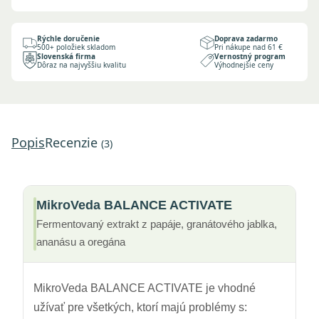
Rýchle doručenie
Doprava zadarmo
500+ položiek skladom
Pri nákupe nad 61 €
Slovenská firma
Vernostný program
Dôraz na najvyššiu kvalitu
Výhodnejšie ceny
Popis
Recenzie
(3)
MikroVeda BALANCE ACTIVATE
Fermentovaný extrakt z papáje, granátového jablka,
ananásu a oregána
MikroVeda BALANCE ACTIVATE je vhodné
užívať pre všetkých, ktorí majú problémy s: