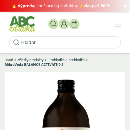
×
🔥
Výpreda
j končiacich produktov ⚡
zľavy až 50 %
Úvod
Všetky produkty
Probiotiká a prebiotiká
MikroVeda BALANCE ACTIVATE 0,5 l