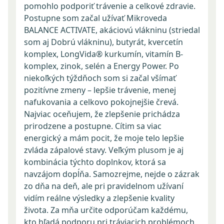
pomohlo podporiť trávenie a celkové zdravie.
Postupne som začal užívať Mikroveda
BALANCE ACTIVATE, akáciovú vlákninu (striedal
som aj Dobrú vlákninu), butyrát, kvercetín
komplex, LongVida® kurkumín, vitamín B-
komplex, zinok, selén a Energy Power. Po
niekoľkých týždňoch som si začal všímať
pozitívne zmeny – lepšie trávenie, menej
nafukovania a celkovo pokojnejšie črevá.
Najviac oceňujem, že zlepšenie prichádza
prirodzene a postupne. Cítim sa viac
energický a mám pocit, že moje telo lepšie
zvláda zápalové stavy. Veľkým plusom je aj
kombinácia týchto doplnkov, ktorá sa
navzájom dopĺňa. Samozrejme, nejde o zázrak
zo dňa na deň, ale pri pravidelnom užívaní
vidím reálne výsledky a zlepšenie kvality
života. Za mňa určite odporúčam každému,
kto hľadá podporu pri tráviacich problémoch