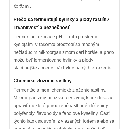
šaržami.
Prečo sa fermentujú bylinky a plody rastlín?
Trvanlivosť a bezpečnosť
Fermentácia znižuje pH — robí prostredie
kyslejším. V takomto prostredí sa mnohým
nežiaducim mikroorganizmom darí horšie, a preto
môžu byť fermentované bylinky a plody
stabilnejšie a menej náchylné na rýchle kazenie.
Chemické zloženie rastliny
Fermentácia mení chemické zloženie rastliny.
Mikroorganizmy používajú enzýmy, ktoré dokážu
upraviť niektoré prirodzené rastlinné zlúčeniny —
polyfenoly, flavonoidy a fenolové kyseliny. Časť
týchto látok sa uvoľní z viazaných foriem alebo sa
premení na menšie molekuly, ktoré môžu byť