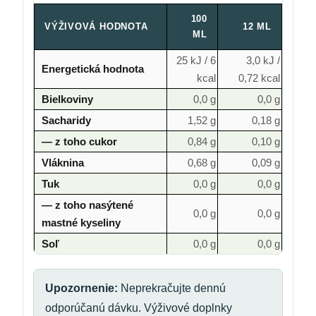
100
VÝŽIVOVÁ HODNOTA
12 ML
ML
25 kJ / 6
3,0 kJ /
Energetická hodnota
kcal
0,72 kcal
Bielkoviny
0,0 g
0,0 g
Sacharidy
1,52 g
0,18 g
— z toho cukor
0,84 g
0,10 g
Vláknina
0,68 g
0,09 g
Tuk
0,0 g
0,0 g
— z toho nasýtené
0,0 g
0,0 g
mastné kyseliny
Soľ
0,0 g
0,0 g
Upozornenie:
Neprekračujte dennú
odporúčanú dávku. Výživové doplnky